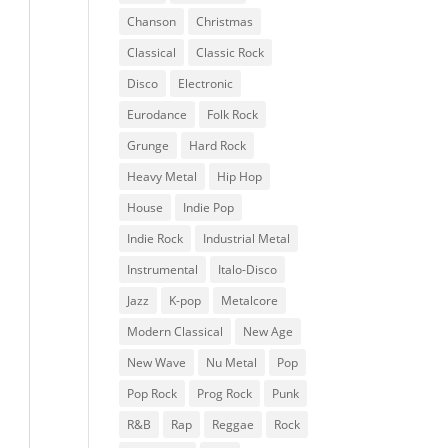
Chanson
Christmas
Classical
Classic Rock
Disco
Electronic
Eurodance
Folk Rock
Grunge
Hard Rock
Heavy Metal
Hip Hop
House
Indie Pop
Indie Rock
Industrial Metal
Instrumental
Italo-Disco
Jazz
K-pop
Metalcore
Modern Classical
New Age
New Wave
Nu Metal
Pop
Pop Rock
Prog Rock
Punk
R&B
Rap
Reggae
Rock