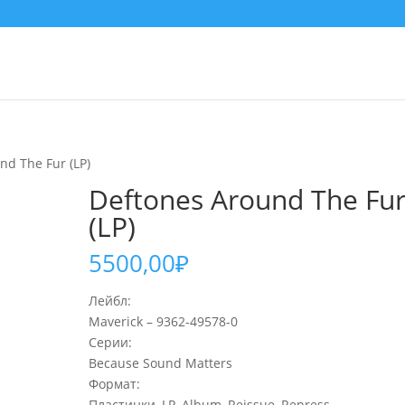
nd The Fur (LP)
Deftones Around The Fu
(LP)
5500,00
₽
Лейбл:
Maverick – 9362-49578-0
Серии:
Because Sound Matters
Формат:
Пластинки, LP, Album, Reissue, Repress