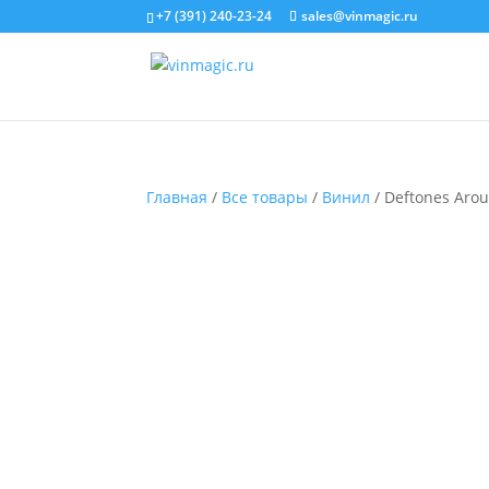
+7 (391) 240-23-24
sales@vinmagic.ru
Главная
/
Все товары
/
Винил
/ Deftones Arou