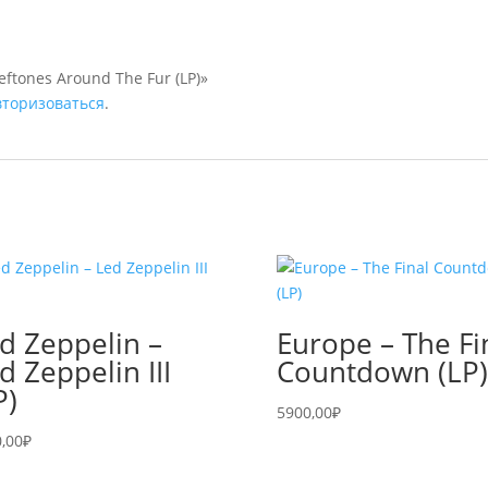
ftones Around The Fur (LP)»
вторизоваться
.
d Zeppelin –
Europe – The Fi
d Zeppelin III
Countdown (LP)
P)
5900,00
₽
,00
₽