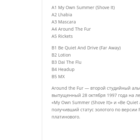
A1 My Own Summer (Shove It)
A2 Lhabia
A3 Mascara
A4 Around The Fur
A5 Rickets
B1 Be Quiet And Drive (Far Away)
B2 Lotion
B3 Dai The Flu
B4 Headup
B5 MX
Around the Fur — второй студийный ал
выпущенный 28 октября 1997 года на ле
«My Own Summer (Shove It)» и «Be Quiet 
получивший статус золотого по версии RI
платинового.