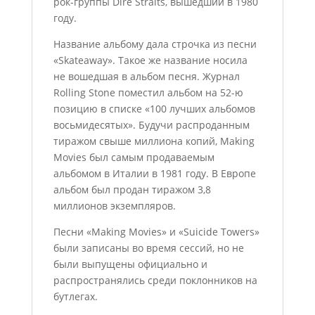
рок-группы Dire Straits, вышедший в 1980
году.
Название альбому дала строчка из песни
«Skateaway». Такое же название носила
не вошедшая в альбом песня. Журнал
Rolling Stone поместил альбом на 52-ю
позицию в списке «100 лучших альбомов
восьмидесятых». Будучи распроданным
тиражом свыше миллиона копий, Making
Movies был самым продаваемым
альбомом в Италии в 1981 году. В Европе
альбом был продан тиражом 3,8
миллионов экземпляров.
Песни «Making Movies» и «Suicide Towers»
были записаны во время сессий, но не
были выпущены официально и
распространялись среди поклонников на
бутлегах.