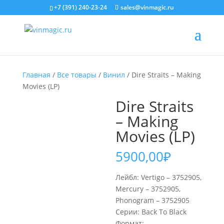
+7 (391) 240-23-24
sales@vinmagic.ru
Главная
/
Все товары
/
Винил
/ Dire Straits – Making
Movies (LP)
Dire Straits
– Making
Movies (LP)
5900,00
₽
Лейбл: Vertigo – 3752905,
Mercury – 3752905,
Phonogram – 3752905
Серии: Back To Black
Формат: