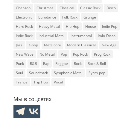
Chanson
Christmas
Classical
Classic Rock
Disco
Electronic
Eurodance
Folk Rock
Grunge
Hard Rock
Heavy Metal
Hip Hop
House
Indie Pop
Indie Rock
Industrial Metal
Instrumental
Italo-Disco
Jazz
K-pop
Metalcore
Modern Classical
New Age
New Wave
Nu Metal
Pop
Pop Rock
Prog Rock
Punk
R&B
Rap
Reggae
Rock
Rock & Roll
Soul
Soundtrack
Symphonic Metal
Synth-pop
Trance
Trip Hop
Vocal
Мы в соцсетях