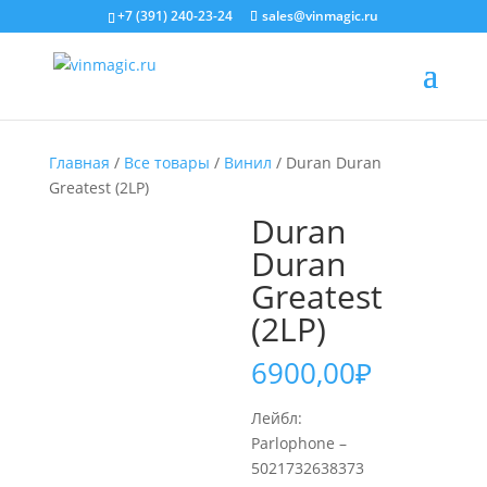
+7 (391) 240-23-24
sales@vinmagic.ru
Главная
/
Все товары
/
Винил
/ Duran Duran
Greatest (2LP)
Duran
Duran
Greatest
(2LP)
6900,00
₽
Лейбл:
Parlophone –
5021732638373