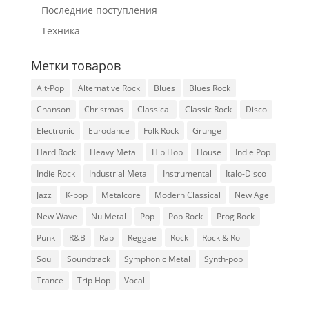
Последние поступления
Техника
Метки товаров
Alt-Pop
Alternative Rock
Blues
Blues Rock
Chanson
Christmas
Classical
Classic Rock
Disco
Electronic
Eurodance
Folk Rock
Grunge
Hard Rock
Heavy Metal
Hip Hop
House
Indie Pop
Indie Rock
Industrial Metal
Instrumental
Italo-Disco
Jazz
K-pop
Metalcore
Modern Classical
New Age
New Wave
Nu Metal
Pop
Pop Rock
Prog Rock
Punk
R&B
Rap
Reggae
Rock
Rock & Roll
Soul
Soundtrack
Symphonic Metal
Synth-pop
Trance
Trip Hop
Vocal