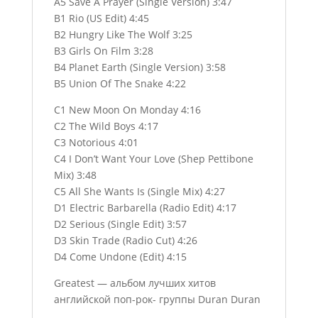
A5 Save A Prayer (Single Version) 3:47
B1 Rio (US Edit) 4:45
B2 Hungry Like The Wolf 3:25
B3 Girls On Film 3:28
B4 Planet Earth (Single Version) 3:58
B5 Union Of The Snake 4:22
C1 New Moon On Monday 4:16
C2 The Wild Boys 4:17
C3 Notorious 4:01
C4 I Don’t Want Your Love (Shep Pettibone
Mix) 3:48
C5 All She Wants Is (Single Mix) 4:27
D1 Electric Barbarella (Radio Edit) 4:17
D2 Serious (Single Edit) 3:57
D3 Skin Trade (Radio Cut) 4:26
D4 Come Undone (Edit) 4:15
Greatest — альбом лучших хитов
английской поп-рок- группы Duran Duran