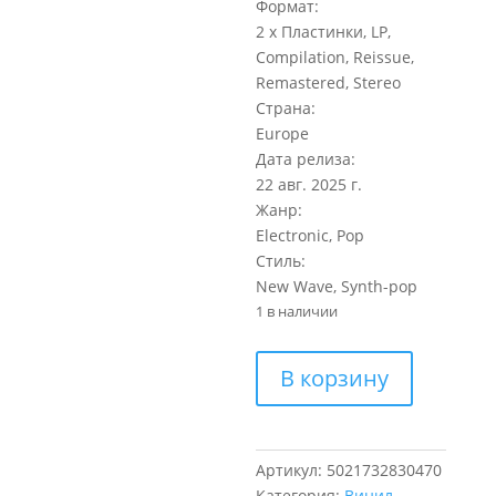
Формат:
2 x Пластинки, LP,
Compilation, Reissue,
Remastered, Stereo
Страна:
Europe
Дата релиза:
22 авг. 2025 г.
Жанр:
Electronic, Pop
Стиль:
New Wave, Synth-pop
1 в наличии
Количество
В корзину
товара
Duran
Duran
Greatest
Артикул:
5021732830470
(2LP)
Категория:
Винил