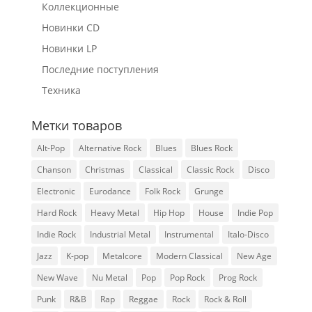
Коллекционные
Новинки CD
Новинки LP
Последние поступления
Техника
Метки товаров
Alt-Pop
Alternative Rock
Blues
Blues Rock
Chanson
Christmas
Classical
Classic Rock
Disco
Electronic
Eurodance
Folk Rock
Grunge
Hard Rock
Heavy Metal
Hip Hop
House
Indie Pop
Indie Rock
Industrial Metal
Instrumental
Italo-Disco
Jazz
K-pop
Metalcore
Modern Classical
New Age
New Wave
Nu Metal
Pop
Pop Rock
Prog Rock
Punk
R&B
Rap
Reggae
Rock
Rock & Roll