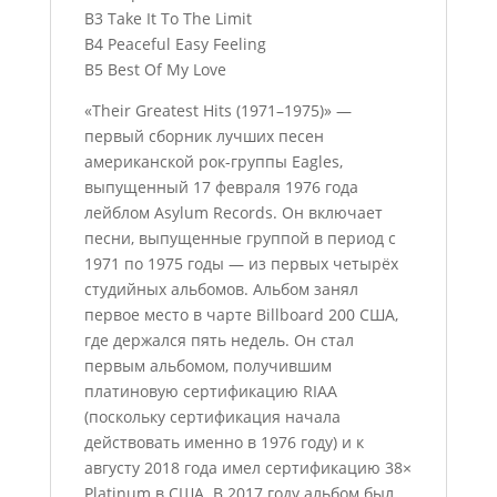
B3 Take It To The Limit
B4 Peaceful Easy Feeling
B5 Best Of My Love
«Their Greatest Hits (1971–1975)» —
первый сборник лучших песен
американской рок-группы Eagles,
выпущенный 17 февраля 1976 года
лейблом Asylum Records. Он включает
песни, выпущенные группой в период с
1971 по 1975 годы — из первых четырёх
студийных альбомов. Альбом занял
первое место в чарте Billboard 200 США,
где держался пять недель. Он стал
первым альбомом, получившим
платиновую сертификацию RIAA
(поскольку сертификация начала
действовать именно в 1976 году) и к
августу 2018 года имел сертификацию 38×
Plаtinum в США. В 2017 году альбом был