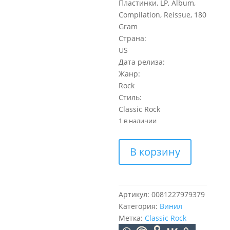
Пластинки, LP, Album,
Compilation, Reissue, 180
Gram
Страна:
US
Дата релиза:
Жанр:
Rock
Стиль:
Classic Rock
1 в наличии
Количество
В корзину
товара
Eagles
Their
Greatest
Артикул:
0081227979379
Hits
Категория:
Винил
1971-
Метка:
Classic Rock
1975