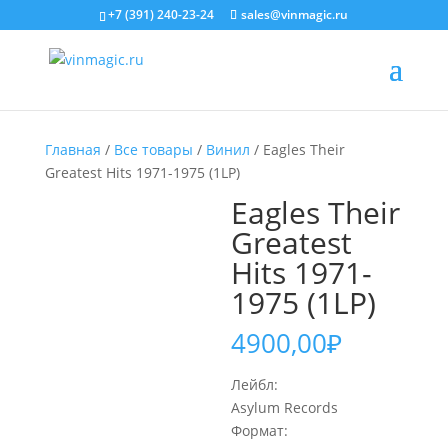
+7 (391) 240-23-24
sales@vinmagic.ru
Главная
/
Все товары
/
Винил
/ Eagles Their
Greatest Hits 1971-1975 (1LP)
Eagles Their
Greatest
Hits 1971-
1975 (1LP)
4900,00
₽
Лейбл:
Asylum Records
Формат: