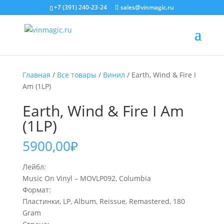
+7 (391) 240-23-24
sales@vinmagic.ru
Главная
/
Все товары
/
Винил
/ Earth, Wind & Fire I
Am (1LP)
Earth, Wind & Fire I Am
(1LP)
5900,00
₽
Лейбл:
Music On Vinyl – MOVLP092, Columbia
Формат:
Пластинки, LP, Album, Reissue, Remastered, 180
Gram