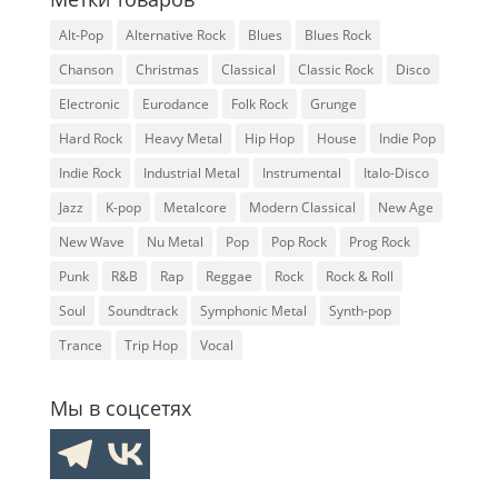
Alt-Pop
Alternative Rock
Blues
Blues Rock
Chanson
Christmas
Classical
Classic Rock
Disco
Electronic
Eurodance
Folk Rock
Grunge
Hard Rock
Heavy Metal
Hip Hop
House
Indie Pop
Indie Rock
Industrial Metal
Instrumental
Italo-Disco
Jazz
K-pop
Metalcore
Modern Classical
New Age
New Wave
Nu Metal
Pop
Pop Rock
Prog Rock
Punk
R&B
Rap
Reggae
Rock
Rock & Roll
Soul
Soundtrack
Symphonic Metal
Synth-pop
Trance
Trip Hop
Vocal
Мы в соцсетях