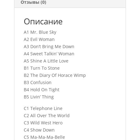
Отзывы (0)
Описание
A1 Mr. Blue Sky
A2 Evil Woman
A3 Don’t Bring Me Down
A4 Sweet Talkin’ Woman
A5 Shine A Little Love
B1 Turn To Stone
B2 The Diary Of Horace Wimp
B3 Confusion
B4 Hold On Tight
B5 Livin’ Thing
C1 Telephone Line
C2 All Over The World
C3 Wild West Hero
C4 Show Down
C5 Ma-Ma-Ma-Belle