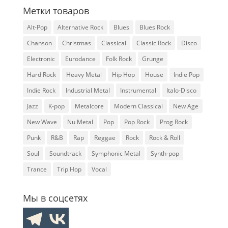
Метки товаров
Alt-Pop
Alternative Rock
Blues
Blues Rock
Chanson
Christmas
Classical
Classic Rock
Disco
Electronic
Eurodance
Folk Rock
Grunge
Hard Rock
Heavy Metal
Hip Hop
House
Indie Pop
Indie Rock
Industrial Metal
Instrumental
Italo-Disco
Jazz
K-pop
Metalcore
Modern Classical
New Age
New Wave
Nu Metal
Pop
Pop Rock
Prog Rock
Punk
R&B
Rap
Reggae
Rock
Rock & Roll
Soul
Soundtrack
Symphonic Metal
Synth-pop
Trance
Trip Hop
Vocal
Мы в соцсетях