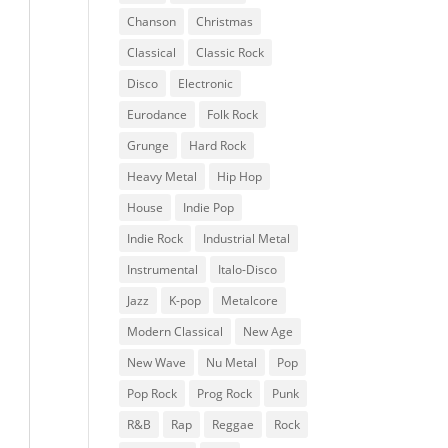
Chanson
Christmas
Classical
Classic Rock
Disco
Electronic
Eurodance
Folk Rock
Grunge
Hard Rock
Heavy Metal
Hip Hop
House
Indie Pop
Indie Rock
Industrial Metal
Instrumental
Italo-Disco
Jazz
K-pop
Metalcore
Modern Classical
New Age
New Wave
Nu Metal
Pop
Pop Rock
Prog Rock
Punk
R&B
Rap
Reggae
Rock