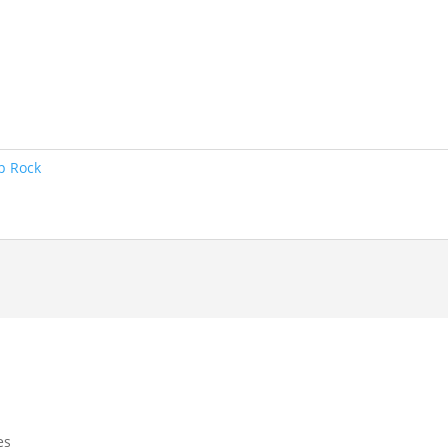
p Rock
es