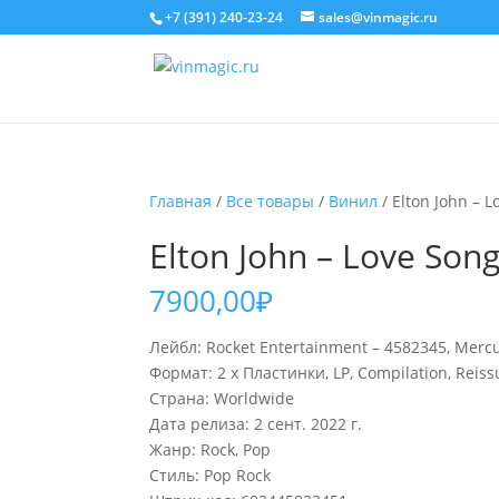
+7 (391) 240-23-24
sales@vinmagic.ru
Главная
/
Все товары
/
Винил
/ Elton John – L
Elton John – Love Song
7900,00
₽
Лейбл: Rocket Entertainment – 4582345, Merc
Формат: 2 x Пластинки, LP, Compilation, Reis
Страна: Worldwide
Дата релиза: 2 сент. 2022 г.
Жанр: Rock, Pop
Стиль: Pop Rock