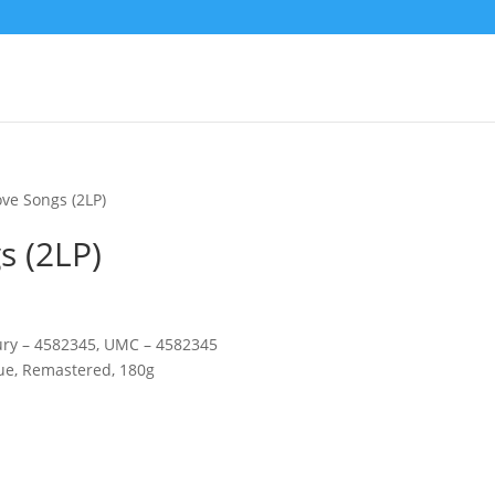
ove Songs (2LP)
s (2LP)
ury – 4582345, UMC – 4582345
sue, Remastered, 180g