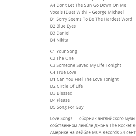
A4 Don’t Let The Sun Go Down On Me
Vocals [Duet With] – George Michael
B1 Sorry Seems To Be The Hardest Word
B2 Blue Eyes
B3 Daniel
B4 Nikita
C1 Your Song
C2 The One
C3 Someone Saved My Life Tonight
C4 True Love
D1 Can You Feel The Love Tonight
D2 Circle Of Life
D3 Blessed
D4 Please
D5 Song For Guy
Love Songs — сборник английского музы
собственном лейбле Джона The Rocket R
Америке на лейбле MCA Records 24 сентя