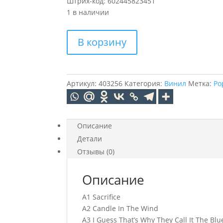
Штрих-код: 602445823451
1 в наличии
Количество
В корзину
товара
Elton
John
–
Артикул:
403256
Категория:
Винил
Метка:
Po
Love
Songs
(2LP)
Описание
Детали
Отзывы (0)
Описание
A1 Sacrifice
A2 Candle In The Wind
A3 I Guess That’s Why They Call It The Blu