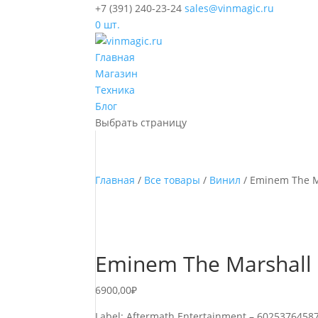
+7 (391) 240-23-24
sales@vinmagic.ru
0 шт.
Главная
Магазин
Техника
Блог
Выбрать страницу
Главная
/
Все товары
/
Винил
/ Eminem The M
Eminem The Marshall 
6900,00
₽
Label: Aftermath Entertainment – 6025376458