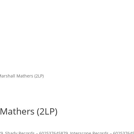
arshall Mathers (2LP)
Mathers (2LP)
79, Shady Records – 602537645879, Interscope Records – 60253764