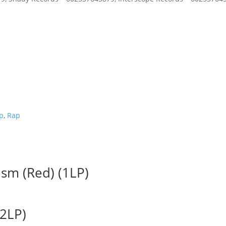
p
,
Rap
sm (Red) (1LP)
(2LP)