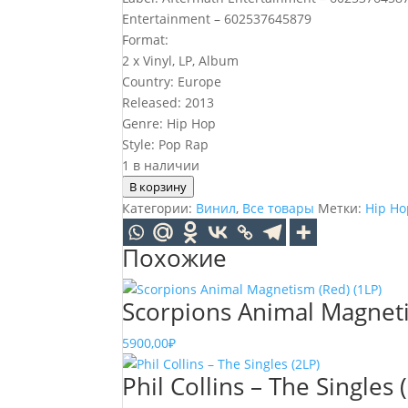
Entertainment – 602537645879
Format:
2 x Vinyl, LP, Album
Country: Europe
Released: 2013
Genre: Hip Hop
Style: Pop Rap
1 в наличии
Количество
В корзину
товара
Категории:
Винил
,
Все товары
Метки:
Hip Ho
Eminem
The
Похожие
Marshall
Mathers
Scorpions Animal Magneti
(2LP)
5900,00
₽
Phil Collins – The Singles 