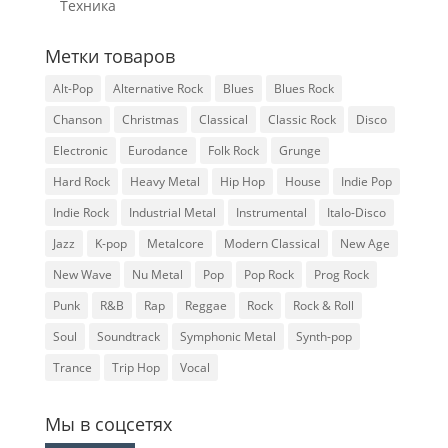
Техника
Метки товаров
Alt-Pop
Alternative Rock
Blues
Blues Rock
Chanson
Christmas
Classical
Classic Rock
Disco
Electronic
Eurodance
Folk Rock
Grunge
Hard Rock
Heavy Metal
Hip Hop
House
Indie Pop
Indie Rock
Industrial Metal
Instrumental
Italo-Disco
Jazz
K-pop
Metalcore
Modern Classical
New Age
New Wave
Nu Metal
Pop
Pop Rock
Prog Rock
Punk
R&B
Rap
Reggae
Rock
Rock & Roll
Soul
Soundtrack
Symphonic Metal
Synth-pop
Trance
Trip Hop
Vocal
Мы в соцсетях