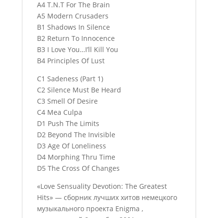
A4 T.N.T For The Brain
A5 Modern Crusaders
B1 Shadows In Silence
B2 Return To Innocence
B3 I Love You…I’ll Kill You
B4 Principles Of Lust
C1 Sadeness (Part 1)
C2 Silence Must Be Heard
C3 Smell Of Desire
C4 Mea Culpa
D1 Push The Limits
D2 Beyond The Invisible
D3 Age Of Loneliness
D4 Morphing Thru Time
D5 The Cross Of Changes
«Love Sensuality Devotion: The Greatest
Hits» — сборник лучших хитов немецкого
музыкального проекта Enigma ,