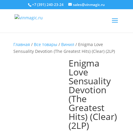
+7 (391) 240-23-24
sales@vinmagic.ru
Главная
/
Все товары
/
Винил
/ Enigma Love
Sensuality Devotion (The Greatest Hits) (Clear) (2LP)
Enigma
Love
Sensuality
Devotion
(The
Greatest
Hits) (Clear)
(2LP)