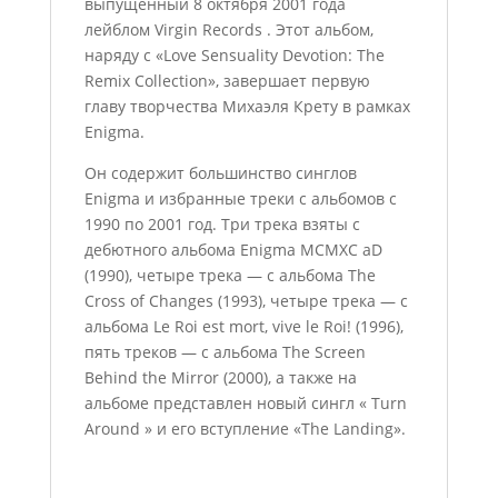
выпущенный 8 октября 2001 года
лейблом Virgin Records . Этот альбом,
наряду с «Love Sensuality Devotion: The
Remix Collection», завершает первую
главу творчества Михаэля Крету в рамках
Enigma.
Он содержит большинство синглов
Enigma и избранные треки с альбомов с
1990 по 2001 год. Три трека взяты с
дебютного альбома Enigma MCMXC aD
(1990), четыре трека — с альбома The
Cross of Changes (1993), четыре трека — с
альбома Le Roi est mort, vive le Roi! (1996),
пять треков — с альбома The Screen
Behind the Mirror (2000), а также на
альбоме представлен новый сингл « Turn
Around » и его вступление «The Landing».