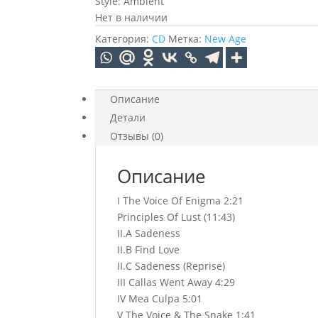
Style: Ambient
Нет в наличии
Категория:
CD
Метка:
New Age
Описание
Детали
Отзывы (0)
Описание
I The Voice Of Enigma 2:21
Principles Of Lust (11:43)
II.A Sadeness
II.B Find Love
II.C Sadeness (Reprise)
III Callas Went Away 4:29
IV Mea Culpa 5:01
V The Voice & The Snake 1:41