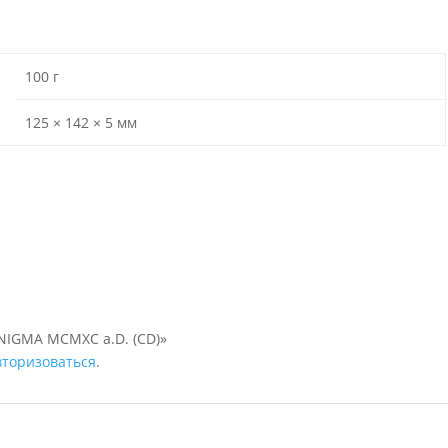
100 г
125 × 142 × 5 мм
ENIGMA MCMXC a.D. (CD)»
вторизоваться
.