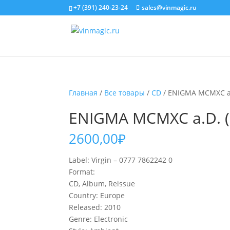
+7 (391) 240-23-24
sales@vinmagic.ru
Главная
/
Все товары
/
CD
/ ENIGMA MCMXC a.
ENIGMA MCMXC a.D. (
2600,00
₽
Label: Virgin – 0777 7862242 0
Format:
CD, Album, Reissue
Country: Europe
Released: 2010
Genre: Electronic