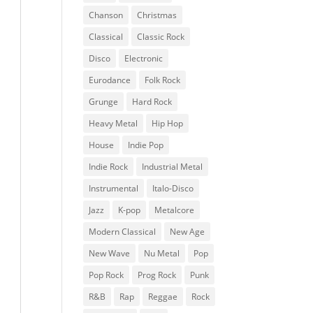
Chanson
Christmas
Classical
Classic Rock
Disco
Electronic
Eurodance
Folk Rock
Grunge
Hard Rock
Heavy Metal
Hip Hop
House
Indie Pop
Indie Rock
Industrial Metal
Instrumental
Italo-Disco
Jazz
K-pop
Metalcore
Modern Classical
New Age
New Wave
Nu Metal
Pop
Pop Rock
Prog Rock
Punk
R&B
Rap
Reggae
Rock