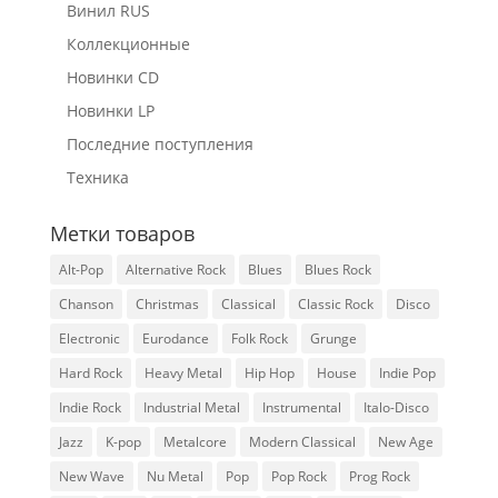
Винил RUS
Коллекционные
Новинки CD
Новинки LP
Последние поступления
Техника
Метки товаров
Alt-Pop
Alternative Rock
Blues
Blues Rock
Chanson
Christmas
Classical
Classic Rock
Disco
Electronic
Eurodance
Folk Rock
Grunge
Hard Rock
Heavy Metal
Hip Hop
House
Indie Pop
Indie Rock
Industrial Metal
Instrumental
Italo-Disco
Jazz
K-pop
Metalcore
Modern Classical
New Age
New Wave
Nu Metal
Pop
Pop Rock
Prog Rock