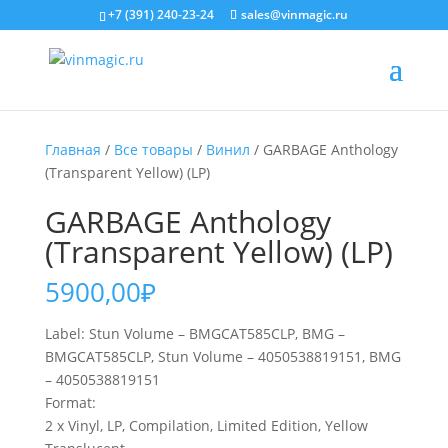
+7 (391) 240-23-24
sales@vinmagic.ru
Главная
/
Все товары
/
Винил
/ GARBAGE Anthology
(Transparent Yellow) (LP)
GARBAGE Anthology
(Transparent Yellow) (LP)
5900,00
₽
Label: Stun Volume – BMGCAT585CLP, BMG –
BMGCAT585CLP, Stun Volume – 4050538819151, BMG
– 4050538819151
Format:
2 x Vinyl, LP, Compilation, Limited Edition, Yellow