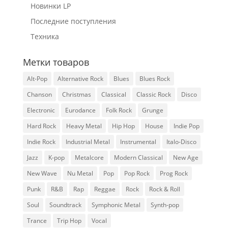
Новинки LP
Последние поступления
Техника
Метки товаров
Alt-Pop
Alternative Rock
Blues
Blues Rock
Chanson
Christmas
Classical
Classic Rock
Disco
Electronic
Eurodance
Folk Rock
Grunge
Hard Rock
Heavy Metal
Hip Hop
House
Indie Pop
Indie Rock
Industrial Metal
Instrumental
Italo-Disco
Jazz
K-pop
Metalcore
Modern Classical
New Age
New Wave
Nu Metal
Pop
Pop Rock
Prog Rock
Punk
R&B
Rap
Reggae
Rock
Rock & Roll
Soul
Soundtrack
Symphonic Metal
Synth-pop
Trance
Trip Hop
Vocal