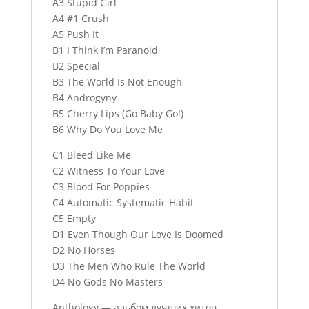
A3 Stupid Girl
A4 #1 Crush
A5 Push It
B1 I Think I’m Paranoid
B2 Special
B3 The World Is Not Enough
B4 Androgyny
B5 Cherry Lips (Go Baby Go!)
B6 Why Do You Love Me
C1 Bleed Like Me
C2 Witness To Your Love
C3 Blood For Poppies
C4 Automatic Systematic Habit
C5 Empty
D1 Even Though Our Love Is Doomed
D2 No Horses
D3 The Men Who Rule The World
D4 No Gods No Masters
Anthology — альбом лучших хитов