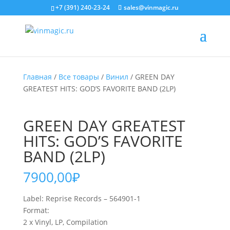
+7 (391) 240-23-24
sales@vinmagic.ru
Главная
/
Все товары
/
Винил
/ GREEN DAY
GREATEST HITS: GOD’S FAVORITE BAND (2LP)
GREEN DAY GREATEST
HITS: GOD’S FAVORITE
BAND (2LP)
7900,00
₽
Label: Reprise Records – 564901-1
Format:
2 x Vinyl, LP, Compilation