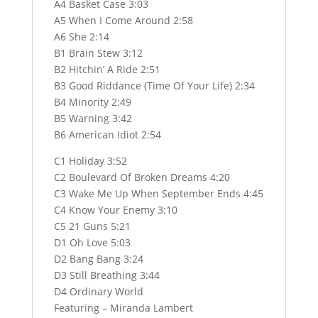
A4 Basket Case 3:03
A5 When I Come Around 2:58
A6 She 2:14
B1 Brain Stew 3:12
B2 Hitchin’ A Ride 2:51
B3 Good Riddance (Time Of Your Life) 2:34
B4 Minority 2:49
B5 Warning 3:42
B6 American Idiot 2:54
C1 Holiday 3:52
C2 Boulevard Of Broken Dreams 4:20
C3 Wake Me Up When September Ends 4:45
C4 Know Your Enemy 3:10
C5 21 Guns 5:21
D1 Oh Love 5:03
D2 Bang Bang 3:24
D3 Still Breathing 3:44
D4 Ordinary World
Featuring – Miranda Lambert