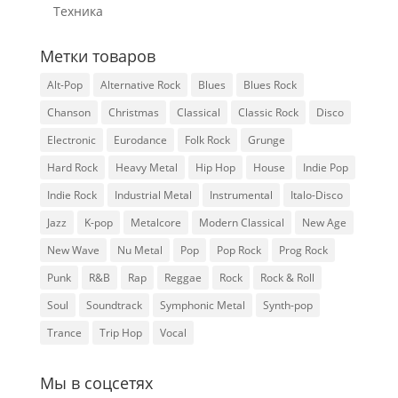
Техника
Метки товаров
Alt-Pop
Alternative Rock
Blues
Blues Rock
Chanson
Christmas
Classical
Classic Rock
Disco
Electronic
Eurodance
Folk Rock
Grunge
Hard Rock
Heavy Metal
Hip Hop
House
Indie Pop
Indie Rock
Industrial Metal
Instrumental
Italo-Disco
Jazz
K-pop
Metalcore
Modern Classical
New Age
New Wave
Nu Metal
Pop
Pop Rock
Prog Rock
Punk
R&B
Rap
Reggae
Rock
Rock & Roll
Soul
Soundtrack
Symphonic Metal
Synth-pop
Trance
Trip Hop
Vocal
Мы в соцсетях