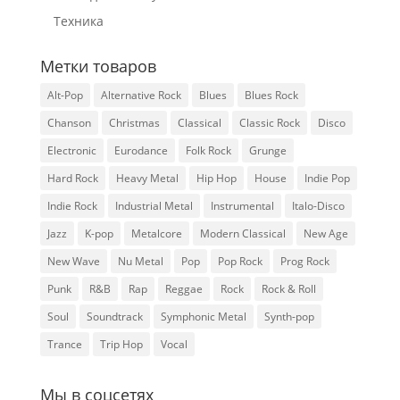
Техника
Метки товаров
Alt-Pop
Alternative Rock
Blues
Blues Rock
Chanson
Christmas
Classical
Classic Rock
Disco
Electronic
Eurodance
Folk Rock
Grunge
Hard Rock
Heavy Metal
Hip Hop
House
Indie Pop
Indie Rock
Industrial Metal
Instrumental
Italo-Disco
Jazz
K-pop
Metalcore
Modern Classical
New Age
New Wave
Nu Metal
Pop
Pop Rock
Prog Rock
Punk
R&B
Rap
Reggae
Rock
Rock & Roll
Soul
Soundtrack
Symphonic Metal
Synth-pop
Trance
Trip Hop
Vocal
Мы в соцсетях