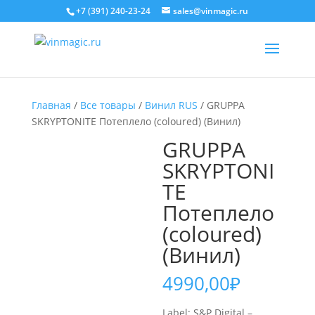
+7 (391) 240-23-24
sales@vinmagic.ru
Главная
/
Все товары
/
Винил RUS
/ GRUPPA
SKRYPTONITE Потеплело (coloured) (Винил)
GRUPPA
SKRYPTONI
TE
Потеплело
(coloured)
(Винил)
4990,00
₽
Label: S&P Digital –