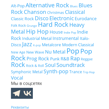
Alternative Rock
Blues
Alt-Pop
Blues
Rock
Chanson
Classical
Christmas
Disco
Electronic
Eurodance
Classic Rock
Hard Rock
Heavy
Folk Rock
Grunge
Hip Hop
Metal
Indie
House
Indie Pop
Rock
Instrumental
Industrial Metal
Italo-
Jazz
Disco
Metalcore
Modern Classical
K-pop
Pop
Pop
Nu Metal
New Wave
New Age
Rock
Rap
Prog Rock
R&B
Punk
Reggae
Rock
Soundtrack
Soul
Rock & Roll
Synth-pop
Symphonic Metal
Trance
Trip Hop
Vocal
Мы в соцсетях
Реквизиты