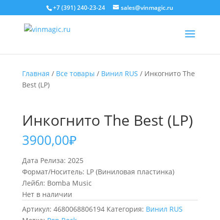
+7 (391) 240-23-24
sales@vinmagic.ru
Главная
/
Все товары
/
Винил RUS
/ Инкогнито The
Best (LP)
Инкогнито The Best (LP)
3900,00
₽
Дата Релиза: 2025
Формат/Носитель: LP (Виниловая пластинка)
Лейбл: Bomba Music
Нет в наличии
Артикул:
4680068806194
Категория:
Винил RUS