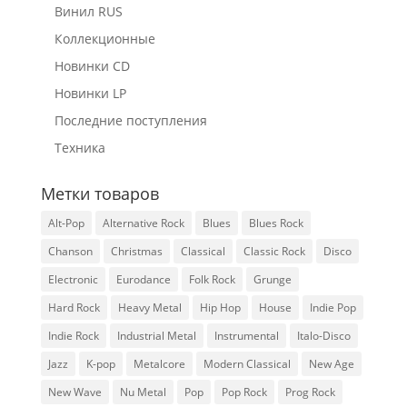
Винил RUS
Коллекционные
Новинки CD
Новинки LP
Последние поступления
Техника
Метки товаров
Alt-Pop
Alternative Rock
Blues
Blues Rock
Chanson
Christmas
Classical
Classic Rock
Disco
Electronic
Eurodance
Folk Rock
Grunge
Hard Rock
Heavy Metal
Hip Hop
House
Indie Pop
Indie Rock
Industrial Metal
Instrumental
Italo-Disco
Jazz
K-pop
Metalcore
Modern Classical
New Age
New Wave
Nu Metal
Pop
Pop Rock
Prog Rock