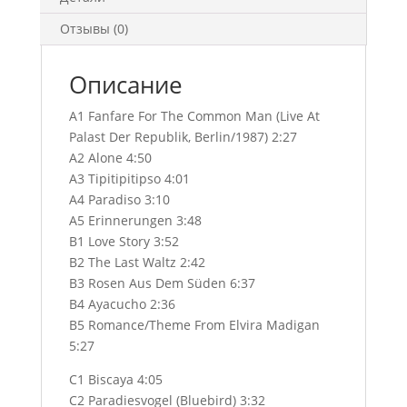
Отзывы (0)
Описание
A1 Fanfare For The Common Man (Live At
Palast Der Republik, Berlin/1987) 2:27
A2 Alone 4:50
A3 Tipitipitipso 4:01
A4 Paradiso 3:10
A5 Erinnerungen 3:48
B1 Love Story 3:52
B2 The Last Waltz 2:42
B3 Rosen Aus Dem Süden 6:37
B4 Ayacucho 2:36
B5 Romance/Theme From Elvira Madigan
5:27
C1 Biscaya 4:05
C2 Paradiesvogel (Bluebird) 3:32