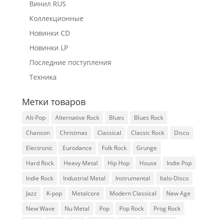
Винил RUS
Коллекционные
Новинки CD
Новинки LP
Последние поступления
Техника
Метки товаров
Alt-Pop
Alternative Rock
Blues
Blues Rock
Chanson
Christmas
Classical
Classic Rock
Disco
Electronic
Eurodance
Folk Rock
Grunge
Hard Rock
Heavy Metal
Hip Hop
House
Indie Pop
Indie Rock
Industrial Metal
Instrumental
Italo-Disco
Jazz
K-pop
Metalcore
Modern Classical
New Age
New Wave
Nu Metal
Pop
Pop Rock
Prog Rock