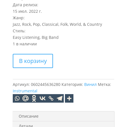
Дата релиза:
15 июл. 2022 г.
Жанр:
Jazz, Rock, Pop, Classical, Folk, World, & Country
Стиль:
Easy Listening, Big Band
1 в наличии
Количество
В корзину
товара
James
Last
The
Артикул:
0602445636280
Категория:
Винил
Метка:
Very
Instrumental
Best
Of
(Coloured)
(1LP)
Описание
Детали