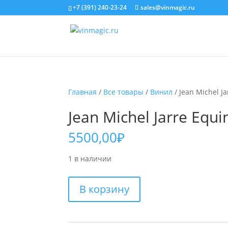
+7 (391) 240-23-24
sales@vinmagic.ru
Главная
/
Все товары
/
Винил
/ Jean Michel Ja
Jean Michel Jarre Equi
5500,00
₽
1 в наличии
Количество
В корзину
товара
Jean
Michel