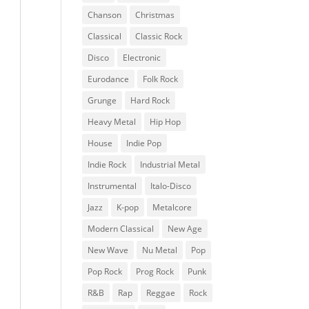
Chanson
Christmas
Classical
Classic Rock
Disco
Electronic
Eurodance
Folk Rock
Grunge
Hard Rock
Heavy Metal
Hip Hop
House
Indie Pop
Indie Rock
Industrial Metal
Instrumental
Italo-Disco
Jazz
K-pop
Metalcore
Modern Classical
New Age
New Wave
Nu Metal
Pop
Pop Rock
Prog Rock
Punk
R&B
Rap
Reggae
Rock