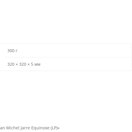
300 г
320 × 320 × 5 мм
n Michel Jarre Equinoxe (LP)»