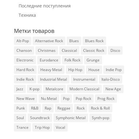
Последние поступления
Техника
Метки товаров
Alt-Pop
Alternative Rock
Blues
Blues Rock
Chanson
Christmas
Classical
Classic Rock
Disco
Electronic
Eurodance
Folk Rock
Grunge
Hard Rock
Heavy Metal
Hip Hop
House
Indie Pop
Indie Rock
Industrial Metal
Instrumental
Italo-Disco
Jazz
K-pop
Metalcore
Modern Classical
New Age
New Wave
Nu Metal
Pop
Pop Rock
Prog Rock
Punk
R&B
Rap
Reggae
Rock
Rock & Roll
Soul
Soundtrack
Symphonic Metal
Synth-pop
Trance
Trip Hop
Vocal