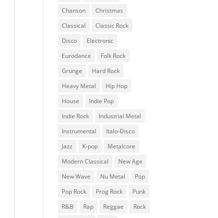
Chanson
Christmas
Classical
Classic Rock
Disco
Electronic
Eurodance
Folk Rock
Grunge
Hard Rock
Heavy Metal
Hip Hop
House
Indie Pop
Indie Rock
Industrial Metal
Instrumental
Italo-Disco
Jazz
K-pop
Metalcore
Modern Classical
New Age
New Wave
Nu Metal
Pop
Pop Rock
Prog Rock
Punk
R&B
Rap
Reggae
Rock