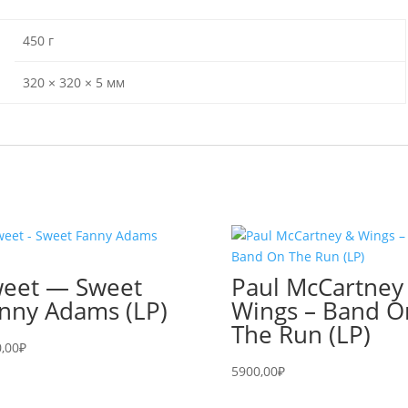
450 г
320 × 320 × 5 мм
eet — Sweet
Paul McCartney
nny Adams (LP)
Wings – Band O
The Run (LP)
,00
₽
5900,00
₽