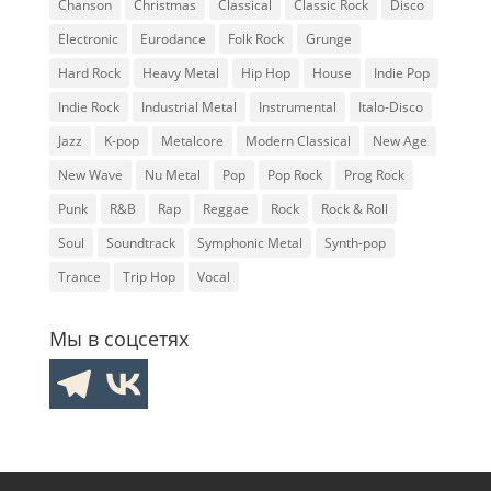
Chanson
Christmas
Classical
Classic Rock
Disco
Electronic
Eurodance
Folk Rock
Grunge
Hard Rock
Heavy Metal
Hip Hop
House
Indie Pop
Indie Rock
Industrial Metal
Instrumental
Italo-Disco
Jazz
K-pop
Metalcore
Modern Classical
New Age
New Wave
Nu Metal
Pop
Pop Rock
Prog Rock
Punk
R&B
Rap
Reggae
Rock
Rock & Roll
Soul
Soundtrack
Symphonic Metal
Synth-pop
Trance
Trip Hop
Vocal
Мы в соцсетях