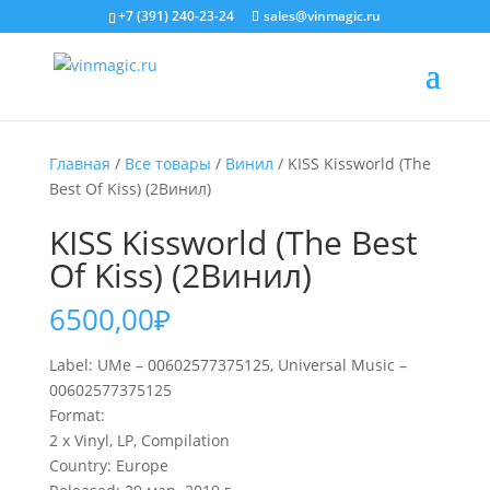
+7 (391) 240-23-24
sales@vinmagic.ru
Главная
/
Все товары
/
Винил
/ KISS Kissworld (The
Best Of Kiss) (2Винил)
KISS Kissworld (The Best
Of Kiss) (2Винил)
6500,00
₽
Label: UMe – 00602577375125, Universal Music –
00602577375125
Format:
2 x Vinyl, LP, Compilation
Country: Europe