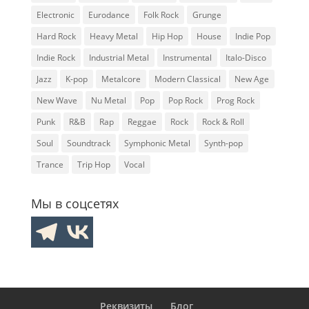
Electronic
Eurodance
Folk Rock
Grunge
Hard Rock
Heavy Metal
Hip Hop
House
Indie Pop
Indie Rock
Industrial Metal
Instrumental
Italo-Disco
Jazz
K-pop
Metalcore
Modern Classical
New Age
New Wave
Nu Metal
Pop
Pop Rock
Prog Rock
Punk
R&B
Rap
Reggae
Rock
Rock & Roll
Soul
Soundtrack
Symphonic Metal
Synth-pop
Trance
Trip Hop
Vocal
Мы в соцсетях
Реквизиты
Блог