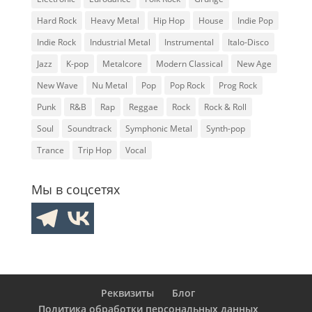
Hard Rock
Heavy Metal
Hip Hop
House
Indie Pop
Indie Rock
Industrial Metal
Instrumental
Italo-Disco
Jazz
K-pop
Metalcore
Modern Classical
New Age
New Wave
Nu Metal
Pop
Pop Rock
Prog Rock
Punk
R&B
Rap
Reggae
Rock
Rock & Roll
Soul
Soundtrack
Symphonic Metal
Synth-pop
Trance
Trip Hop
Vocal
Мы в соцсетях
Реквизиты
Блог
Политика обработки персональных данных