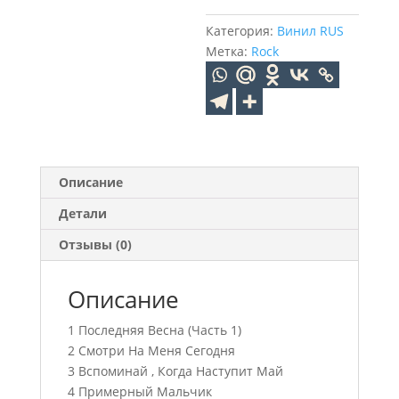
ВЛАДИМИР
Смотри
Категория:
Винил RUS
На
Метка:
Rock
Меня
Сегодня
(Crystal
Light
Blue)
(LP+
Описание
Постер)
Детали
Отзывы (0)
Описание
1 Последняя Весна (Часть 1)
2 Смотри На Меня Сегодня
3 Вспоминай , Когда Наступит Май
4 Примерный Мальчик