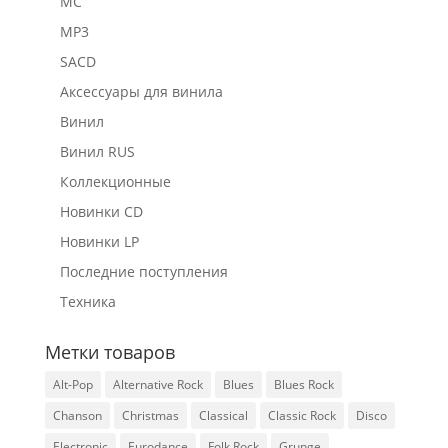
MC
MP3
SACD
Аксессуары для винила
Винил
Винил RUS
Коллекционные
Новинки CD
Новинки LP
Последние поступления
Техника
Метки товаров
Alt-Pop
Alternative Rock
Blues
Blues Rock
Chanson
Christmas
Classical
Classic Rock
Disco
Electronic
Eurodance
Folk Rock
Grunge