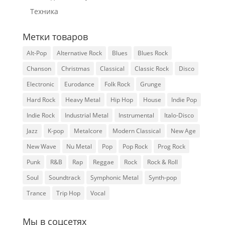
Техника
Метки товаров
Alt-Pop
Alternative Rock
Blues
Blues Rock
Chanson
Christmas
Classical
Classic Rock
Disco
Electronic
Eurodance
Folk Rock
Grunge
Hard Rock
Heavy Metal
Hip Hop
House
Indie Pop
Indie Rock
Industrial Metal
Instrumental
Italo-Disco
Jazz
K-pop
Metalcore
Modern Classical
New Age
New Wave
Nu Metal
Pop
Pop Rock
Prog Rock
Punk
R&B
Rap
Reggae
Rock
Rock & Roll
Soul
Soundtrack
Symphonic Metal
Synth-pop
Trance
Trip Hop
Vocal
Мы в соцсетях