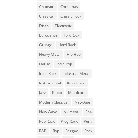
Chanson
Christmas
Classical
Classic Rock
Disco
Electronic
Eurodance
Folk Rock
Grunge
Hard Rock
Heavy Metal
Hip Hop
House
Indie Pop
Indie Rock
Industrial Metal
Instrumental
Italo-Disco
Jazz
K-pop
Metalcore
Modern Classical
New Age
New Wave
Nu Metal
Pop
Pop Rock
Prog Rock
Punk
R&B
Rap
Reggae
Rock