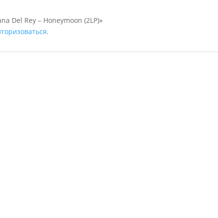
ana Del Rey – Honeymoon (2LP)»
вторизоваться
.