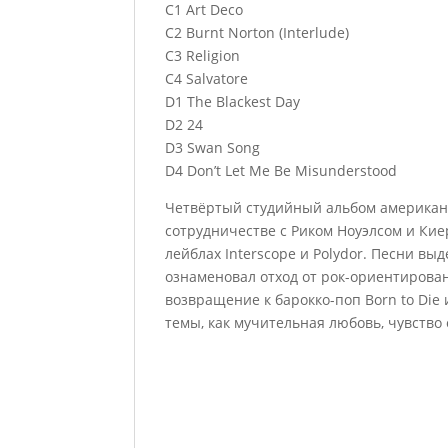
C1 Art Deco
C2 Burnt Norton (Interlude)
C3 Religion
C4 Salvatore
D1 The Blackest Day
D2 24
D3 Swan Song
D4 Don’t Let Me Be Misunderstood
Четвёртый студийный альбом американс
сотрудничестве с Риком Ноуэлсом и Кие
лейблах Interscope и Polydor. Песни вы
ознаменовал отход от рок-ориентирова
возвращение к барокко-поп Born to Die 
темы, как мучительная любовь, чувство 