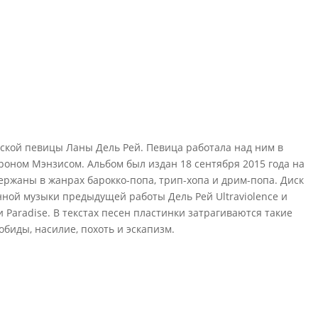
кой певицы Ланы Дель Рей. Певица работала над ним в
роном Мэнзисом. Альбом был издан 18 сентября 2015 года на
держаны в жанрах барокко-попа, трип-хопа и дрим-попа. Диск
нной музыки предыдущей работы Дель Рей Ultraviolence и
и Paradise. В текстах песен пластинки затрагиваются такие
обиды, насилие, похоть и эскапизм.