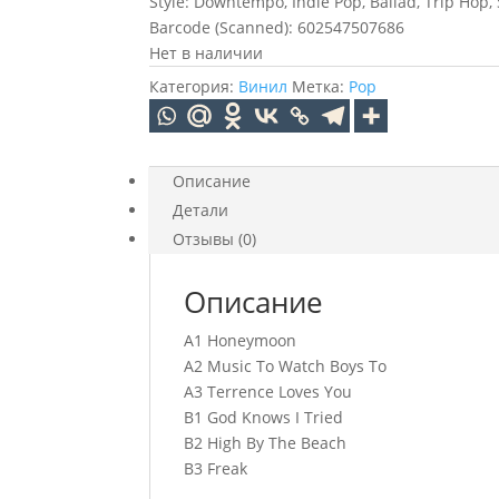
Style: Downtempo, Indie Pop, Ballad, Trip Hop, 
Barcode (Scanned): 602547507686
Нет в наличии
Категория:
Винил
Метка:
Pop
Описание
Детали
Отзывы (0)
Описание
A1 Honeymoon
A2 Music To Watch Boys To
A3 Terrence Loves You
B1 God Knows I Tried
B2 High By The Beach
B3 Freak