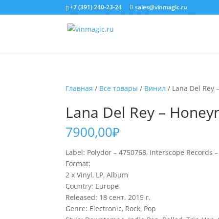
+7 (391) 240-23-24
sales@vinmagic.ru
Главная
/
Все товары
/
Винил
/ Lana Del Rey 
Lana Del Rey – Honey
7900,00
₽
Label: Polydor – 4750768, Interscope Records 
Format:
2 x Vinyl, LP, Album
Country: Europe
Released: 18 сент. 2015 г.
Genre: Electronic, Rock, Pop