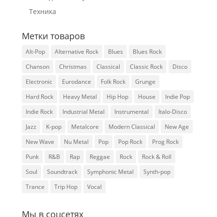
Техника
Метки товаров
Alt-Pop
Alternative Rock
Blues
Blues Rock
Chanson
Christmas
Classical
Classic Rock
Disco
Electronic
Eurodance
Folk Rock
Grunge
Hard Rock
Heavy Metal
Hip Hop
House
Indie Pop
Indie Rock
Industrial Metal
Instrumental
Italo-Disco
Jazz
K-pop
Metalcore
Modern Classical
New Age
New Wave
Nu Metal
Pop
Pop Rock
Prog Rock
Punk
R&B
Rap
Reggae
Rock
Rock & Roll
Soul
Soundtrack
Symphonic Metal
Synth-pop
Trance
Trip Hop
Vocal
Мы в соцсетях