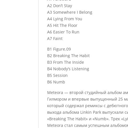
A2 Don’t Stay
A3 Somewhere I Belong
A4 Lying From You
A5 Hit The Floor
A6 Easier To Run
A7 Faint
B1 Figure.09
B2 Breaking The Habit
B3 From The Inside
B4 Nobody’s Listening
B5 Session
B6 Numb
Meteora — второй студийный альбом ам
Гилмором и впервые выпущенный 25 мар
который содержал ремиксы с дебютного 
выхода альбома Linkin Park выпускали си
«Breaking The Habit» и «Numb». Трек «L
Meteora стал самым успешным альбомом