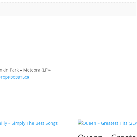
kin Park – Meteora (LP)»
вторизоваться
.