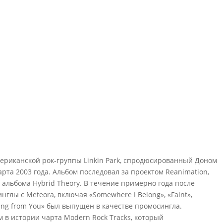
ериканской рок-группы Linkin Park, спродюсированный Доном
та 2003 года. Альбом последовал за проектом Reanimation,
альбома Hybrid Theory. В течение примерно года после
нглы с Meteora, включая «Somewhere I Belong», «Faint»,
ying from You» был выпущен в качестве промосингла.
 в истории чарта Modern Rock Tracks, который