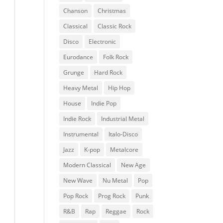
Chanson
Christmas
Classical
Classic Rock
Disco
Electronic
Eurodance
Folk Rock
Grunge
Hard Rock
Heavy Metal
Hip Hop
House
Indie Pop
Indie Rock
Industrial Metal
Instrumental
Italo-Disco
Jazz
K-pop
Metalcore
Modern Classical
New Age
New Wave
Nu Metal
Pop
Pop Rock
Prog Rock
Punk
R&B
Rap
Reggae
Rock