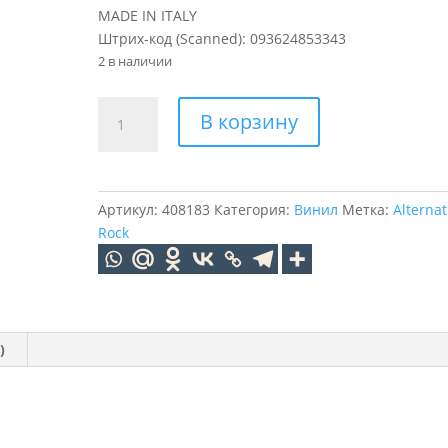
MADE IN ITALY
Штрих-код (Scanned): 093624853343
2 в наличии
Количество
В корзину
товара
Linkin
Park
–
Артикул:
408183
Категория:
Винил
Метка:
Alternat
Meteora
Rock
(LP)
)