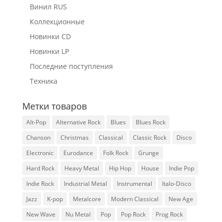
Винил RUS
Коллекционные
Новинки CD
Новинки LP
Последние поступления
Техника
Метки товаров
Alt-Pop
Alternative Rock
Blues
Blues Rock
Chanson
Christmas
Classical
Classic Rock
Disco
Electronic
Eurodance
Folk Rock
Grunge
Hard Rock
Heavy Metal
Hip Hop
House
Indie Pop
Indie Rock
Industrial Metal
Instrumental
Italo-Disco
Jazz
K-pop
Metalcore
Modern Classical
New Age
New Wave
Nu Metal
Pop
Pop Rock
Prog Rock