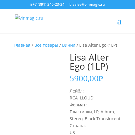
+7 (391) 240-23-24
sales@vinmagic.ru
Главная
/
Все товары
/
Винил
/ Lisa Alter Ego (1LP)
Lisa Alter
Ego (1LP)
5900,00
₽
Лейбл:
RCA, LLOUD
Формат:
Пластинки, LP, Album,
Stereo, Black Translucent
Страна:
US