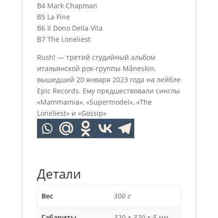
B4 Mark Chapman
B5 La Fine
B6 Il Dono Della Vita
B7 The Loneliest
Rush! — третий студийный альбом
итальянской рок-группы Måneskin,
вышедший 20 января 2023 года на лейбле
Epic Records. Ему предшествовали синглы
«Mammamia», «Supermodel», «The
Loneliest» и «Gossip»
Детали
Вес
300 г
Габариты
320 × 320 × 5 мм