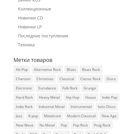
Коллекционные
Новинки CD
Новинки LP
Последние поступления
Техника
Метки товаров
Alt-Pop
Alternative Rock
Blues
Blues Rock
Chanson
Christmas
Classical
Classic Rock
Disco
Electronic
Eurodance
Folk Rock
Grunge
Hard Rock
Heavy Metal
Hip Hop
House
Indie Pop
Indie Rock
Industrial Metal
Instrumental
Italo-Disco
Jazz
K-pop
Metalcore
Modern Classical
New Age
New Wave
Nu Metal
Pop
Pop Rock
Prog Rock