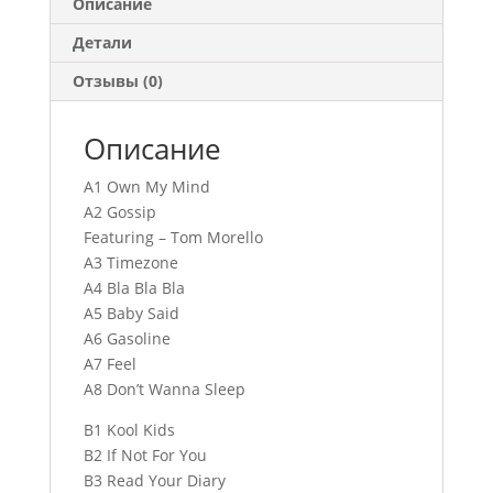
Описание
Детали
Отзывы (0)
Описание
A1 Own My Mind
A2 Gossip
Featuring – Tom Morello
A3 Timezone
A4 Bla Bla Bla
A5 Baby Said
A6 Gasoline
A7 Feel
A8 Don’t Wanna Sleep
B1 Kool Kids
B2 If Not For You
B3 Read Your Diary