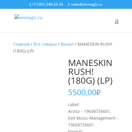
+7 (391) 240-23-24
sales@vinmagic.ru
Главная
/
Все товары
/
Винил
/ MANESKIN RUSH!
(180G) (LP)
MANESKIN
RUSH!
(180G) (LP)
5500,00
₽
Label:
Arista – 19658735601,
Exit Music Management –
19658735601
Format: