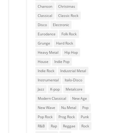
Chanson
Christmas
Classical
Classic Rock
Disco
Electronic
Eurodance
Folk Rock
Grunge
Hard Rock
Heavy Metal
Hip Hop
House
Indie Pop
Indie Rock
Industrial Metal
Instrumental
Italo-Disco
Jazz
K-pop
Metalcore
Modern Classical
New Age
New Wave
Nu Metal
Pop
Pop Rock
Prog Rock
Punk
R&B
Rap
Reggae
Rock