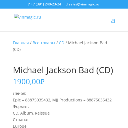
+7 (391) 240-23-24
sales@vinmagic.ru
Главная
/
Все товары
/
CD
/ Michael Jackson Bad
(CD)
Michael Jackson Bad (CD)
1900,00
₽
Лейбл:
Epic – 88875035432, MJJ Productions – 88875035432
Формат:
CD, Album, Reissue
Страна:
Europe