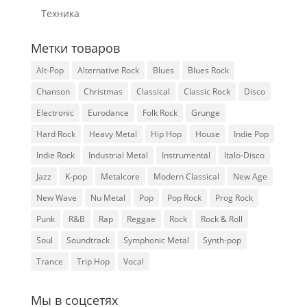
Техника
Метки товаров
Alt-Pop
Alternative Rock
Blues
Blues Rock
Chanson
Christmas
Classical
Classic Rock
Disco
Electronic
Eurodance
Folk Rock
Grunge
Hard Rock
Heavy Metal
Hip Hop
House
Indie Pop
Indie Rock
Industrial Metal
Instrumental
Italo-Disco
Jazz
K-pop
Metalcore
Modern Classical
New Age
New Wave
Nu Metal
Pop
Pop Rock
Prog Rock
Punk
R&B
Rap
Reggae
Rock
Rock & Roll
Soul
Soundtrack
Symphonic Metal
Synth-pop
Trance
Trip Hop
Vocal
Мы в соцсетях