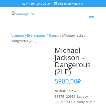
+7 (391) 240-23-24
sales@vinmagic.ru
Главная
/
Все товары
/
Винил
/ Michael Jackson –
Dangerous (2LP)
Michael
Jackson –
Dangerous
(2LP)
5900,00
₽
Лейбл: Epic –
88875120931, Legacy –
88875120931, Sony Music