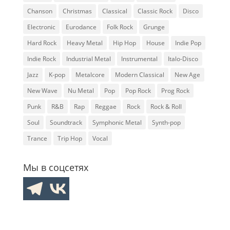
Chanson
Christmas
Classical
Classic Rock
Disco
Electronic
Eurodance
Folk Rock
Grunge
Hard Rock
Heavy Metal
Hip Hop
House
Indie Pop
Indie Rock
Industrial Metal
Instrumental
Italo-Disco
Jazz
K-pop
Metalcore
Modern Classical
New Age
New Wave
Nu Metal
Pop
Pop Rock
Prog Rock
Punk
R&B
Rap
Reggae
Rock
Rock & Roll
Soul
Soundtrack
Symphonic Metal
Synth-pop
Trance
Trip Hop
Vocal
Мы в соцсетях