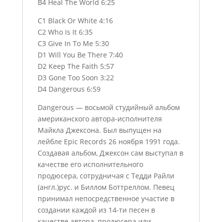
B4 Heal The World 6:25
C1 Black Or White 4:16
C2 Who Is It 6:35
C3 Give In To Me 5:30
D1 Will You Be There 7:40
D2 Keep The Faith 5:57
D3 Gone Too Soon 3:22
D4 Dangerous 6:59
Dаngеrоus — восьмой студийный альбом
американского автора-исполнителя
Майкла Джексона. Был выпущен на
лейбле Ерiс Rесоrds 26 ноября 1991 года.
Создавая альбом, Джексон сам выступал в
качестве его исполнительного
продюсера, сотрудничая с Тедди Райли
(англ.)рус. и Биллом Боттреллом. Певец
принимал непосредственное участие в
создании каждой из 14-ти песен в
качестве автора, продюсера или