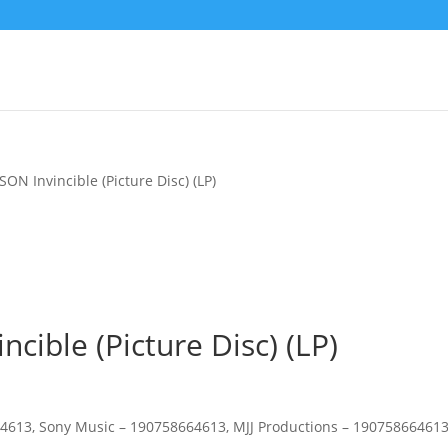
N Invincible (Picture Disc) (LP)
ible (Picture Disc) (LP)
64613, Sony Music – 190758664613, MJJ Productions – 19075866461