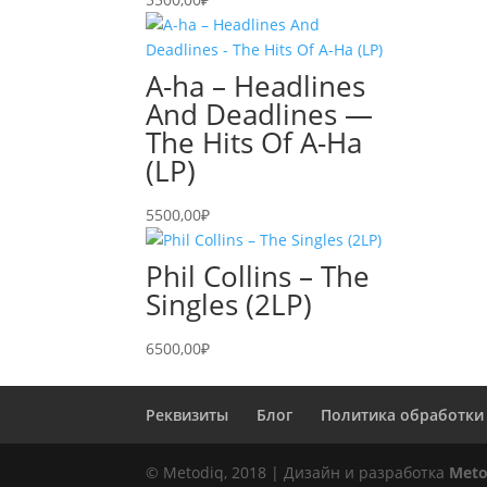
A-ha – Headlines
And Deadlines —
The Hits Of A-Ha
(LP)
5500,00
₽
Phil Collins – The
Singles (2LP)
6500,00
₽
Реквизиты
Блог
Политика обработки
© Metodiq, 2018 | Дизайн и разработка
Meto