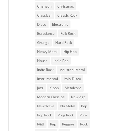
Chanson
Christmas
Classical
Classic Rock
Disco
Electronic
Eurodance
Folk Rock
Grunge
Hard Rock
Heavy Metal
Hip Hop
House
Indie Pop
Indie Rock
Industrial Metal
Instrumental
Italo-Disco
Jazz
K-pop
Metalcore
Modern Classical
New Age
New Wave
Nu Metal
Pop
Pop Rock
Prog Rock
Punk
R&B
Rap
Reggae
Rock