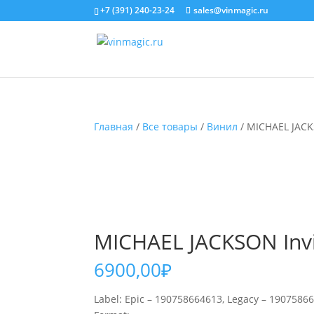
+7 (391) 240-23-24
sales@vinmagic.ru
Главная
/
Все товары
/
Винил
/ MICHAEL JACKSO
MICHAEL JACKSON Invinc
6900,00
₽
Label: Epic – 190758664613, Legacy – 1907586