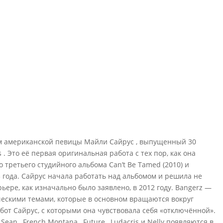
м американской певицы Майли Сайрус , выпущенный 30
 . Это её первая оригинальная работа с тех пор, как она
о третьего студийного альбома Can’t Be Tamed (2010) и
3 года. Сайрус начала работать над альбомом и решила не
ьере, как изначально было заявлено, в 2012 году. Bangerz —
рическими темами, которые в основном вращаются вокруг
бот Сайрус, с которыми она чувствовала себя «отключённой».
an , French Montana , Future , Ludacris и Nelly появляются в