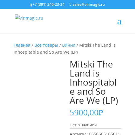
+7 (391) 240-23-24
sales@vinmagic.ru
Главная
/
Все товары
/
Винил
/ Mitski The Land is
Inhospitable and So Are We (LP)
Mitski The
Land is
Inhospitabl
e and So
Are We (LP)
5900,00
₽
Нет в наличии
Артикул:
0656605165011