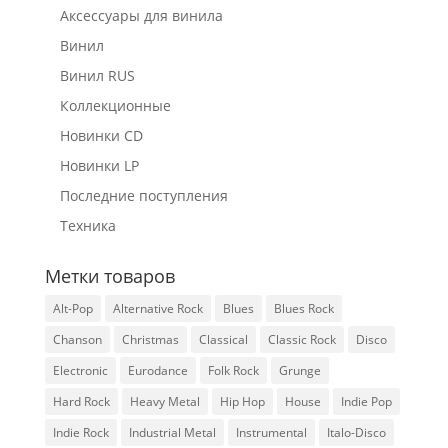
Аксессуары для винила
Винил
Винил RUS
Коллекционные
Новинки CD
Новинки LP
Последние поступления
Техника
Метки товаров
Alt-Pop
Alternative Rock
Blues
Blues Rock
Chanson
Christmas
Classical
Classic Rock
Disco
Electronic
Eurodance
Folk Rock
Grunge
Hard Rock
Heavy Metal
Hip Hop
House
Indie Pop
Indie Rock
Industrial Metal
Instrumental
Italo-Disco