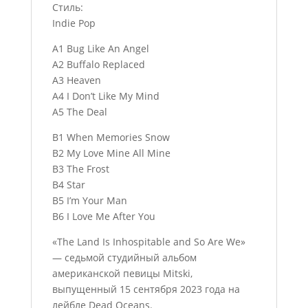
Стиль:
Indie Pop
A1 Bug Like An Angel
A2 Buffalo Replaced
A3 Heaven
A4 I Don’t Like My Mind
A5 The Deal
B1 When Memories Snow
B2 My Love Mine All Mine
B3 The Frost
B4 Star
B5 I’m Your Man
B6 I Love Me After You
«The Land Is Inhospitable and So Are We»
— седьмой студийный альбом
американской певицы Mitski,
выпущенный 15 сентября 2023 года на
лейбле Dead Oceans.