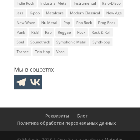
Indie Rock
Industrial Metal
Instrumental
Italo-Disco
Jazz
K-pop
Metalcore
Modern Classical
New Age
New Wave
Nu Metal
Pop
Pop Rock
Prog Rock
Punk
R&B
Rap
Reggae
Rock
Rock & Roll
Soul
Soundtrack
Symphonic Metal
Synth-pop
Trance
Trip Hop
Vocal
Мы в соцсетях
Реквизиты
Блог
Политика обработки персональных данных
© Metodiq, 2018 | Дизайн и разработка
Metodiq