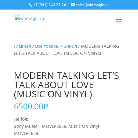
+7 (391) 240-23-24
sales@vinmagic.ru
Главная
/
Все товары
/
Винил
/ MODERN TALKING
LET’S TALK ABOUT LOVE (MUSIC ON VINYL)
MODERN TALKING LET’S
TALK ABOUT LOVE
(MUSIC ON VINYL)
6500,00
₽
Лейбл:
Sony Music – MOVLP2658, Music On Vinyl –
MOVLP2658