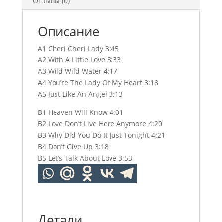
Отзывы (0)
Описание
A1 Cheri Cheri Lady 3:45
A2 With A Little Love 3:33
A3 Wild Wild Water 4:17
A4 You’re The Lady Of My Heart 3:18
A5 Just Like An Angel 3:13
B1 Heaven Will Know 4:01
B2 Love Don’t Live Here Anymore 4:20
B3 Why Did You Do It Just Tonight 4:21
B4 Don’t Give Up 3:18
B5 Let’s Talk About Love 3:53
Детали