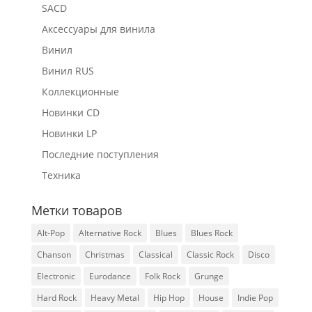
SACD
Аксессуары для винила
Винил
Винил RUS
Коллекционные
Новинки CD
Новинки LP
Последние поступления
Техника
Метки товаров
Alt-Pop
Alternative Rock
Blues
Blues Rock
Chanson
Christmas
Classical
Classic Rock
Disco
Electronic
Eurodance
Folk Rock
Grunge
Hard Rock
Heavy Metal
Hip Hop
House
Indie Pop