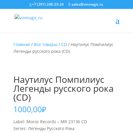
+7 (391) 240-23-24
sales@vinmagic.ru
Главная
/
Все товары
/
CD
/ Наутилус Помпилиус
Легенды русского рока (CD)
Наутилус Помпилиус
Легенды русского рока
(CD)
1000,00
₽
Label: Moroz Records – MR 23136 CD
Series: Легенды Русского Рока