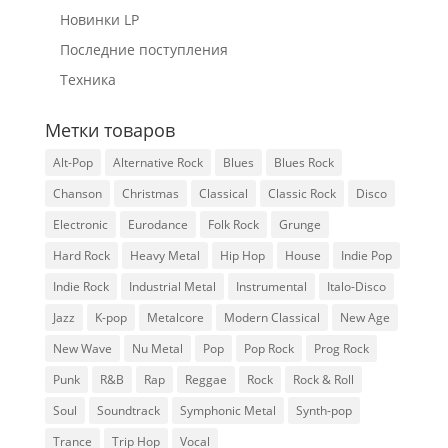
Новинки LP
Последние поступления
Техника
Метки товаров
Alt-Pop
Alternative Rock
Blues
Blues Rock
Chanson
Christmas
Classical
Classic Rock
Disco
Electronic
Eurodance
Folk Rock
Grunge
Hard Rock
Heavy Metal
Hip Hop
House
Indie Pop
Indie Rock
Industrial Metal
Instrumental
Italo-Disco
Jazz
K-pop
Metalcore
Modern Classical
New Age
New Wave
Nu Metal
Pop
Pop Rock
Prog Rock
Punk
R&B
Rap
Reggae
Rock
Rock & Roll
Soul
Soundtrack
Symphonic Metal
Synth-pop
Trance
Trip Hop
Vocal