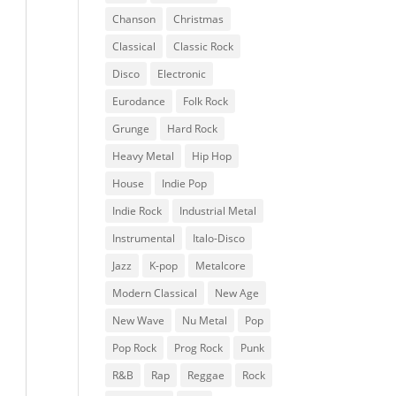
Chanson
Christmas
Classical
Classic Rock
Disco
Electronic
Eurodance
Folk Rock
Grunge
Hard Rock
Heavy Metal
Hip Hop
House
Indie Pop
Indie Rock
Industrial Metal
Instrumental
Italo-Disco
Jazz
K-pop
Metalcore
Modern Classical
New Age
New Wave
Nu Metal
Pop
Pop Rock
Prog Rock
Punk
R&B
Rap
Reggae
Rock