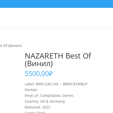
t Of (Винил)
NAZARETH Best Of
(Винил)
5500,00
₽
Label: BMG (UK) Ltd. – BMGCAT806LP
Format:
Vinyl, LP, Compilation, Stereo
Country: UK & Germany
Released: 2023
Genre: Rock