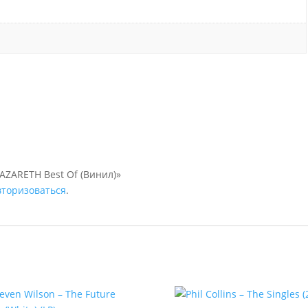
AZARETH Best Of (Винил)»
вторизоваться
.