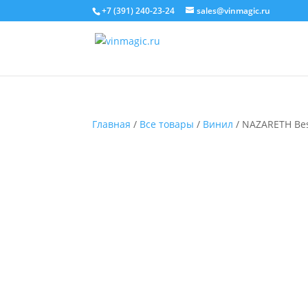
+7 (391) 240-23-24
sales@vinmagic.ru
Главная
/
Все товары
/
Винил
/ NAZARETH Bes