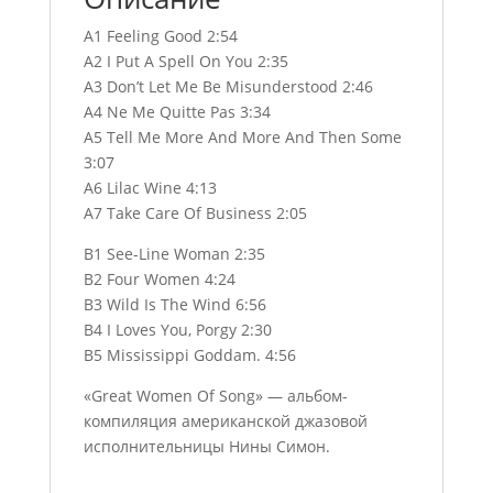
A1 Feeling Good 2:54
A2 I Put A Spell On You 2:35
A3 Don’t Let Me Be Misunderstood 2:46
A4 Ne Me Quitte Pas 3:34
A5 Tell Me More And More And Then Some
3:07
A6 Lilac Wine 4:13
A7 Take Care Of Business 2:05
B1 See-Line Woman 2:35
B2 Four Women 4:24
B3 Wild Is The Wind 6:56
B4 I Loves You, Porgy 2:30
B5 Mississippi Goddam. 4:56
«Great Women Of Song» — альбом-
компиляция американской джазовой
исполнительницы Нины Симон.