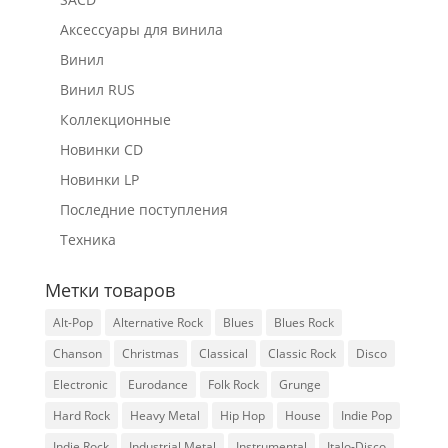
Аксессуары для винила
Винил
Винил RUS
Коллекционные
Новинки CD
Новинки LP
Последние поступления
Техника
Метки товаров
Alt-Pop
Alternative Rock
Blues
Blues Rock
Chanson
Christmas
Classical
Classic Rock
Disco
Electronic
Eurodance
Folk Rock
Grunge
Hard Rock
Heavy Metal
Hip Hop
House
Indie Pop
Indie Rock
Industrial Metal
Instrumental
Italo-Disco