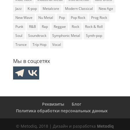
Jazz
K-pop
Metalcore
Modern Classical
New Age
New Wave
Nu Metal
Pop
Pop Rock
Prog Rock
Punk
R&B
Rap
Reggae
Rock
Rock & Roll
Soul
Soundtrack
Symphonic Metal
Synth-pop
Trance
Trip Hop
Vocal
Мы в соцсетях
Реквизиты
Блог
Политика обработки персональных данных
© Metodiq, 2018 | Дизайн и разработка
Metodiq