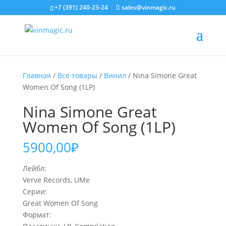
+7 (391) 240-23-24
sales@vinmagic.ru
Главная
/
Все товары
/
Винил
/ Nina Simone Great
Women Of Song (1LP)
Nina Simone Great
Women Of Song (1LP)
5900,00
₽
Лейбл:
Verve Records, UMe
Серии:
Great Women Of Song
Формат: