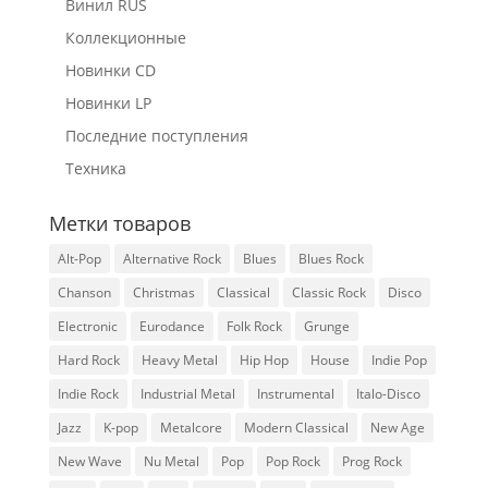
Винил RUS
Коллекционные
Новинки CD
Новинки LP
Последние поступления
Техника
Метки товаров
Alt-Pop
Alternative Rock
Blues
Blues Rock
Chanson
Christmas
Classical
Classic Rock
Disco
Electronic
Eurodance
Folk Rock
Grunge
Hard Rock
Heavy Metal
Hip Hop
House
Indie Pop
Indie Rock
Industrial Metal
Instrumental
Italo-Disco
Jazz
K-pop
Metalcore
Modern Classical
New Age
New Wave
Nu Metal
Pop
Pop Rock
Prog Rock