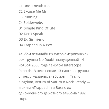
C1 Underneath It All
C2 Excuse Me Mr.
C3 Running
C4 Spiderwebs
D1 Simple Kind Of Life
D2 Don’t Speak
D3 Ex-Girlfriend
D4 Trapped In A Box
Альбом величайших хитов американской
рок-группы No Doubt, выпущенный 14
ноября 2003 года лейблом Interscope
Records. В него вошли 13 синглов группы
с трех студийных альбомов — Tragic
Kingdom, Return of Saturn и Rock Steady —
и сингл «Trapped in a Box» с их
одноименного дебютного альбома 1992
года.