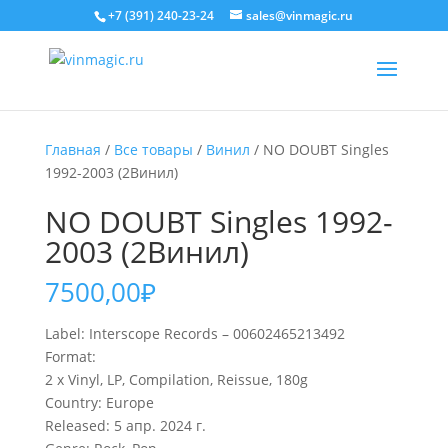
+7 (391) 240-23-24
sales@vinmagic.ru
Главная
/
Все товары
/
Винил
/ NO DOUBT Singles
1992-2003 (2Винил)
NO DOUBT Singles 1992-
2003 (2Винил)
7500,00
₽
Label: Interscope Records – 00602465213492
Format:
2 x Vinyl, LP, Compilation, Reissue, 180g
Country: Europe
Released: 5 апр. 2024 г.