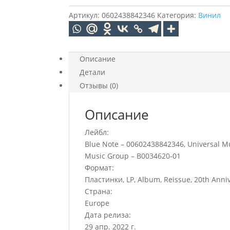
Jones
Come
Артикул:
0602438842346
Категория:
Винил
Away
With
Me
Описание
(LP)
Детали
Отзывы (0)
Описание
Лейбл:
Blue Note – 00602438842346, Universal M
Music Group – B0034620-01
Формат:
Пластинки, LP, Album, Reissue, 20th Anniv
Страна:
Europe
Дата релиза:
29 апр. 2022 г.