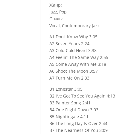
Жанр:
Jazz, Pop
Стиль:
Vocal, Contemporary Jazz
A1 Don’t Know Why 3:05
A2 Seven Years 2:24
A3 Cold Cold Heart 3:38
A4 Feelin’ The Same Way 2:55
A5 Come Away With Me 3:18
A6 Shoot The Moon 3:57
A7 Turn Me On 2:33
B1 Lonestar 3:05
B2 I’ve Got To See You Again 4:13
B3 Painter Song 2:41
B4 One Flight Down 3:03
B5 Nightingale 4:11
B6 The Long Day Is Over 2:44
B7 The Nearness Of You 3:09