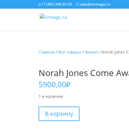
+7 (391) 240-23-24
sales@vinmagic.ru
Главная
/
Все товары
/
Винил
/ Norah Jones 
Norah Jones Come Awa
5900,00
₽
1 в наличии
Количество
В корзину
товара
Norah