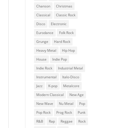
Chanson
Christmas
Classical
Classic Rock
Disco
Electronic
Eurodance
Folk Rock
Grunge
Hard Rock
Heavy Metal
Hip Hop
House
Indie Pop
Indie Rock
Industrial Metal
Instrumental
Italo-Disco
Jazz
K-pop
Metalcore
Modern Classical
New Age
New Wave
Nu Metal
Pop
Pop Rock
Prog Rock
Punk
R&B
Rap
Reggae
Rock