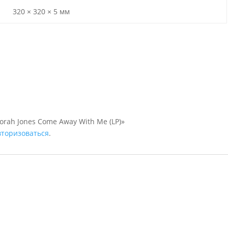
320 × 320 × 5 мм
orah Jones Come Away With Me (LP)»
вторизоваться
.