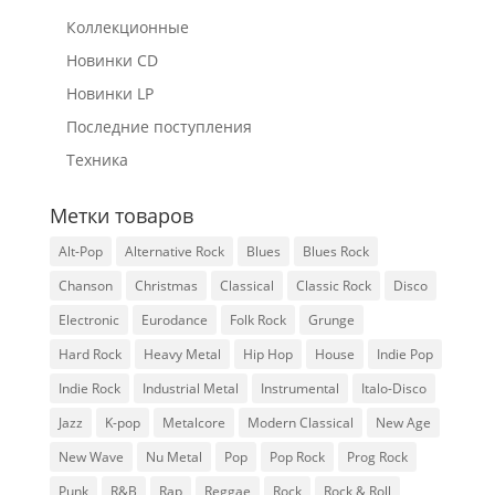
Коллекционные
Новинки CD
Новинки LP
Последние поступления
Техника
Метки товаров
Alt-Pop
Alternative Rock
Blues
Blues Rock
Chanson
Christmas
Classical
Classic Rock
Disco
Electronic
Eurodance
Folk Rock
Grunge
Hard Rock
Heavy Metal
Hip Hop
House
Indie Pop
Indie Rock
Industrial Metal
Instrumental
Italo-Disco
Jazz
K-pop
Metalcore
Modern Classical
New Age
New Wave
Nu Metal
Pop
Pop Rock
Prog Rock
Punk
R&B
Rap
Reggae
Rock
Rock & Roll