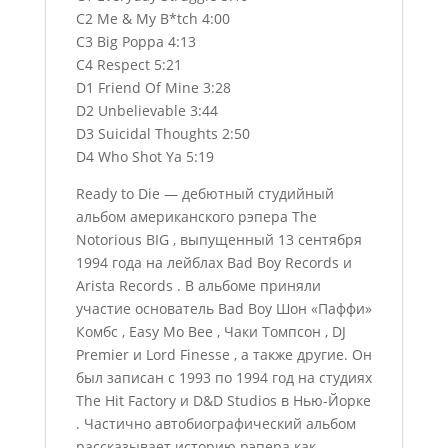
C2 Me & My B*tch 4:00
C3 Big Poppa 4:13
C4 Respect 5:21
D1 Friend Of Mine 3:28
D2 Unbelievable 3:44
D3 Suicidal Thoughts 2:50
D4 Who Shot Ya 5:19
Ready to Die — дебютный студийный
альбом американского рэпера The
Notorious BIG , выпущенный 13 сентября
1994 года на лейблах Bad Boy Records и
Arista Records . В альбоме приняли
участие основатель Bad Boy Шон «Паффи»
Комбс , Easy Mo Bee , Чаки Томпсон , DJ
Premier и Lord Finesse , а также другие. Он
был записан с 1993 по 1994 год на студиях
The Hit Factory и D&D Studios в Нью-Йорке
. Частично автобиографический альбом
рассказывает историю рэпера как