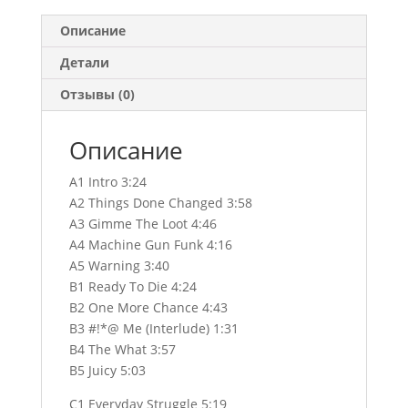
Описание
Детали
Отзывы (0)
Описание
A1 Intro 3:24
A2 Things Done Changed 3:58
A3 Gimme The Loot 4:46
A4 Machine Gun Funk 4:16
A5 Warning 3:40
B1 Ready To Die 4:24
B2 One More Chance 4:43
B3 #!*@ Me (Interlude) 1:31
B4 The What 3:57
B5 Juicy 5:03
C1 Everyday Struggle 5:19