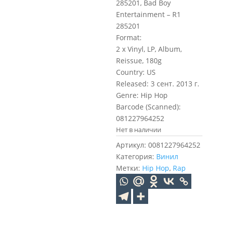
285201, Bad Boy
Entertainment – R1
285201
Format:
2 x Vinyl, LP, Album,
Reissue, 180g
Country: US
Released: 3 сент. 2013 г.
Genre: Hip Hop
Barcode (Scanned):
081227964252
Нет в наличии
Артикул:
0081227964252
Категория:
Винил
Метки:
Hip Hop
,
Rap