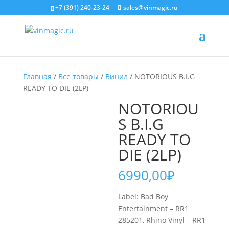
+7 (391) 240-23-24
sales@vinmagic.ru
Главная
/
Все товары
/
Винил
/ NOTORIOUS B.I.G
READY TO DIE (2LP)
NOTORIOU
S B.I.G
READY TO
DIE (2LP)
6990,00
₽
Label: Bad Boy
Entertainment – RR1
285201, Rhino Vinyl – RR1