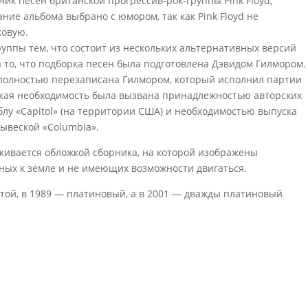
рник песен британской прогрессив-рок-группы Pink Floyd,
ние альбома выбрано с юмором, так как Pink Floyd не
ковую.
уппы тем, что состоит из нескольких альтернативных версий
 то, что подборка песен была подготовлена Дэвидом Гилмором.
 полностью перезаписана Гилмором, который исполнил партии
Такая необходимость была вызвана принадлежностью авторских
лу «Capitol» (на территории США) и необходимостью выпуска
ывеской «Columbia».
кивается обложкой сборника, на которой изображены
ных к земле и не имеющих возможности двигаться.
лотой, в 1989 — платиновый, а в 2001 — дважды платиновый