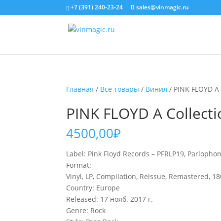
+7 (391) 240-23-24
sales@vinmagic.ru
Главная
/
Все товары
/
Винил
/ PINK FLOYD A 
PINK FLOYD A Collecti
4500,00
₽
Label: Pink Floyd Records – PFRLP19, Parloph
Format:
Vinyl, LP, Compilation, Reissue, Remastered, 1
Country: Europe
Released: 17 нояб. 2017 г.
Genre: Rock