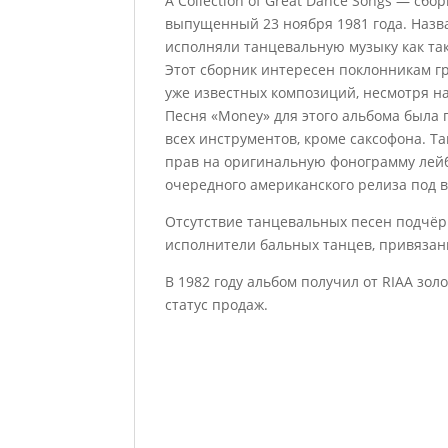
A Collection of Great Dance Songs — сбо
выпущенный 23 ноября 1981 года. Назва
исполняли танцевальную музыку как та
Этот сборник интересен поклонникам гр
уже известных композиций, несмотря на
Песня «Money» для этого альбома была
всех инструментов, кроме саксофона. 
прав на оригинальную фонограмму лейб
очередного американского релиза под в
Отсутствие танцевальных песен подчёр
исполнители бальных танцев, привязан
В 1982 году альбом получил от RIAA зо
статус продаж.