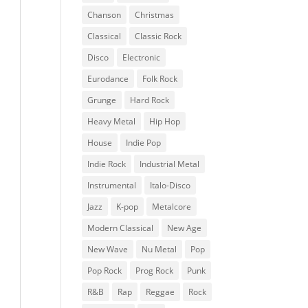
Chanson
Christmas
Classical
Classic Rock
Disco
Electronic
Eurodance
Folk Rock
Grunge
Hard Rock
Heavy Metal
Hip Hop
House
Indie Pop
Indie Rock
Industrial Metal
Instrumental
Italo-Disco
Jazz
K-pop
Metalcore
Modern Classical
New Age
New Wave
Nu Metal
Pop
Pop Rock
Prog Rock
Punk
R&B
Rap
Reggae
Rock