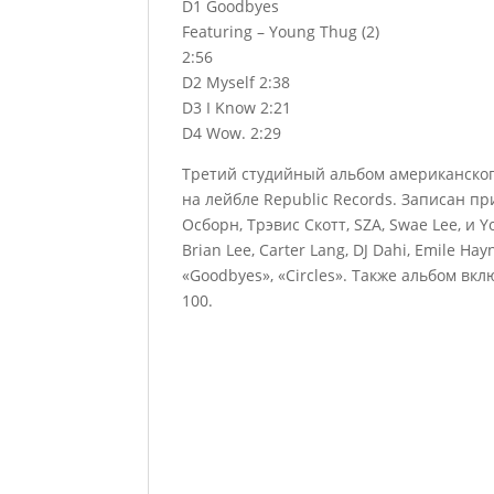
D1 Goodbyes
Featuring – Young Thug (2)
2:56
D2 Myself 2:38
D3 I Know 2:21
D4 Wow. 2:29
Третий студийный альбом американского
на лейбле Republic Records. Записан при
Осборн, Трэвис Скотт, SZA, Swae Lee, и
Brian Lee, Carter Lang, DJ Dahi, Emile H
«Goodbyes», «Circles». Также альбом вкл
100.