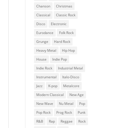
Chanson
Christmas
Classical
Classic Rock
Disco
Electronic
Eurodance
Folk Rock
Grunge
Hard Rock
Heavy Metal
Hip Hop
House
Indie Pop
Indie Rock
Industrial Metal
Instrumental
Italo-Disco
Jazz
K-pop
Metalcore
Modern Classical
New Age
New Wave
Nu Metal
Pop
Pop Rock
Prog Rock
Punk
R&B
Rap
Reggae
Rock