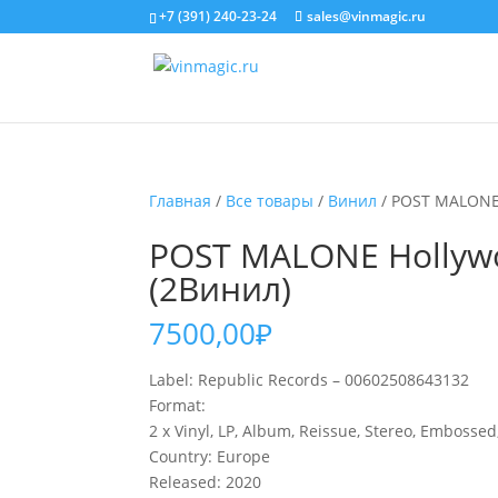
+7 (391) 240-23-24
sales@vinmagic.ru
Главная
/
Все товары
/
Винил
/ POST MALONE H
POST MALONE Hollywoo
(2Винил)
7500,00
₽
Label: Republic Records – 00602508643132
Format:
2 x Vinyl, LP, Album, Reissue, Stereo, Embossed
Country: Europe
Released: 2020