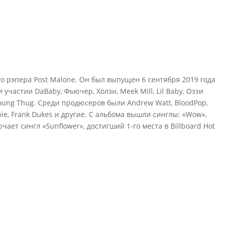
 рэпера Post Malone. Он был выпущен 6 сентября 2019 года
 участии DaBaby, Фьючер, Холзи, Meek Mill, Lil Baby, Оззи
 Young Thug. Среди продюсеров были Andrew Watt, BloodPop,
aynie, Frank Dukes и другие. С альбома вышли синглы: «Wow»,
ючает сингл «Sunflower», достигший 1-го места в Billboard Hot