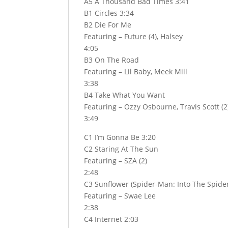
A5 A Thousand Bad Times 3:41
B1 Circles 3:34
B2 Die For Me
Featuring – Future (4), Halsey
4:05
B3 On The Road
Featuring – Lil Baby, Meek Mill
3:38
B4 Take What You Want
Featuring – Ozzy Osbourne, Travis Scott (2
3:49
C1 I’m Gonna Be 3:20
C2 Staring At The Sun
Featuring – SZA (2)
2:48
C3 Sunflower (Spider-Man: Into The Spide
Featuring – Swae Lee
2:38
C4 Internet 2:03