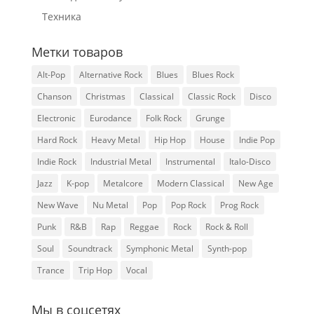
Техника
Метки товаров
Alt-Pop
Alternative Rock
Blues
Blues Rock
Chanson
Christmas
Classical
Classic Rock
Disco
Electronic
Eurodance
Folk Rock
Grunge
Hard Rock
Heavy Metal
Hip Hop
House
Indie Pop
Indie Rock
Industrial Metal
Instrumental
Italo-Disco
Jazz
K-pop
Metalcore
Modern Classical
New Age
New Wave
Nu Metal
Pop
Pop Rock
Prog Rock
Punk
R&B
Rap
Reggae
Rock
Rock & Roll
Soul
Soundtrack
Symphonic Metal
Synth-pop
Trance
Trip Hop
Vocal
Мы в соцсетях