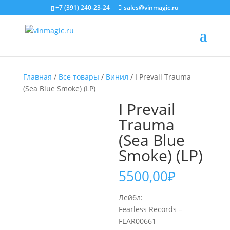
+7 (391) 240-23-24
sales@vinmagic.ru
Главная
/
Все товары
/
Винил
/ I Prevail Trauma
(Sea Blue Smoke) (LP)
I Prevail
Trauma
(Sea Blue
Smoke) (LP)
5500,00
₽
Лейбл:
Fearless Records –
FEAR00661