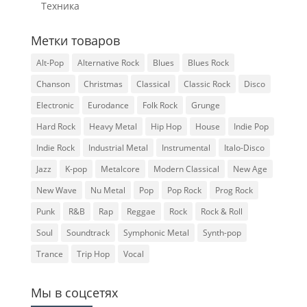
Техника
Метки товаров
Alt-Pop
Alternative Rock
Blues
Blues Rock
Chanson
Christmas
Classical
Classic Rock
Disco
Electronic
Eurodance
Folk Rock
Grunge
Hard Rock
Heavy Metal
Hip Hop
House
Indie Pop
Indie Rock
Industrial Metal
Instrumental
Italo-Disco
Jazz
K-pop
Metalcore
Modern Classical
New Age
New Wave
Nu Metal
Pop
Pop Rock
Prog Rock
Punk
R&B
Rap
Reggae
Rock
Rock & Roll
Soul
Soundtrack
Symphonic Metal
Synth-pop
Trance
Trip Hop
Vocal
Мы в соцсетях