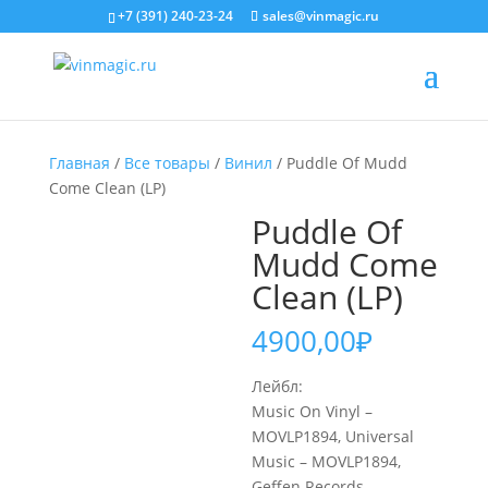
+7 (391) 240-23-24
sales@vinmagic.ru
Главная
/
Все товары
/
Винил
/ Puddle Of Mudd
Come Clean (LP)
Puddle Of
Mudd Come
Clean (LP)
4900,00
₽
Лейбл:
Music On Vinyl –
MOVLP1894, Universal
Music – MOVLP1894,
Geffen Records –