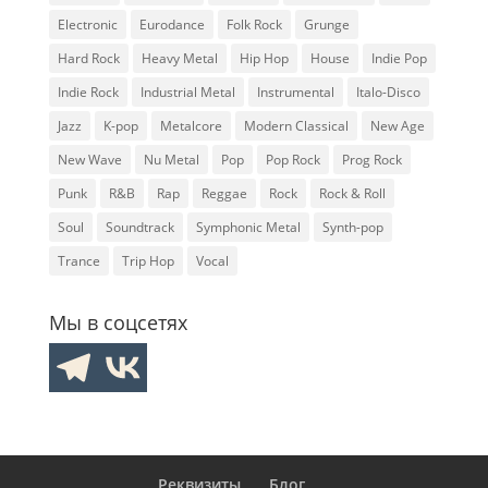
Electronic
Eurodance
Folk Rock
Grunge
Hard Rock
Heavy Metal
Hip Hop
House
Indie Pop
Indie Rock
Industrial Metal
Instrumental
Italo-Disco
Jazz
K-pop
Metalcore
Modern Classical
New Age
New Wave
Nu Metal
Pop
Pop Rock
Prog Rock
Punk
R&B
Rap
Reggae
Rock
Rock & Roll
Soul
Soundtrack
Symphonic Metal
Synth-pop
Trance
Trip Hop
Vocal
Мы в соцсетях
Реквизиты
Блог