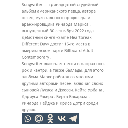
Songwriter — тринадцатый студийный
альбом американского певца, автора
песен, музыкального продюсера и
аранжировщика Ричарда Маркса ,
выпущенный 30 сентября 2022 года.
Дебютный сингл «Same Heartbreak,
Different Day» достиг 15-го места в
американском чарте Billboard Adult
Contemporary .
Songwriter включает песни в жанрах поп,
рок и кантри, а также баллады. Для этого
альбома Маркс работал со многими
другими авторами песен, включая своих
сыновей Лукаса и Джесси, Кейта Урбана ,
Дариуса Ракера , Берта Бакараха ,
Ричарда Пейджа и Криса Дотри среди
других.