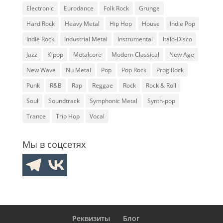
Electronic
Eurodance
Folk Rock
Grunge
Hard Rock
Heavy Metal
Hip Hop
House
Indie Pop
Indie Rock
Industrial Metal
Instrumental
Italo-Disco
Jazz
K-pop
Metalcore
Modern Classical
New Age
New Wave
Nu Metal
Pop
Pop Rock
Prog Rock
Punk
R&B
Rap
Reggae
Rock
Rock & Roll
Soul
Soundtrack
Symphonic Metal
Synth-pop
Trance
Trip Hop
Vocal
Мы в соцсетях
Реквизиты
Блог