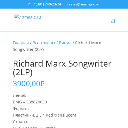
+7 (391) 240-23-24
sales@vinmagic.ru
Главная
/
Все товары
/
Винил
/ Richard Marx
Songwriter (2LP)
Richard Marx Songwriter
(2LP)
3900,00
₽
Лейбл:
BMG – 538824030
Формат:
Пластинки, 2 LP, Red translucent
Страна: