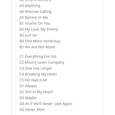
A3 Anything
A4 Moscow Calling
A5 Believe In Me
B1 Shame On You
B2 My Love, My Enemy
B3 Just Go
B4 One More Yesterday
B5 We Are Not Alone
C1 Everything I’ve Got
C2 Misery Loves Company
C3 One Day Longer
C4 Breaking My Heart
C5 We Had It All
D1 Always
D2 Still In My Heart
D3 Maybe
D4 As If We’ll Never Love Again
D5 Never After