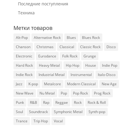
Последние поступления
Техника
Метки товаров
Alt-Pop
Alternative Rock
Blues
Blues Rock
Chanson
Christmas
Classical
Classic Rock
Disco
Electronic
Eurodance
Folk Rock
Grunge
Hard Rock
Heavy Metal
Hip Hop
House
Indie Pop
Indie Rock
Industrial Metal
Instrumental
Italo-Disco
Jazz
K-pop
Metalcore
Modern Classical
New Age
New Wave
Nu Metal
Pop
Pop Rock
Prog Rock
Punk
R&B
Rap
Reggae
Rock
Rock & Roll
Soul
Soundtrack
Symphonic Metal
Synth-pop
Trance
Trip Hop
Vocal